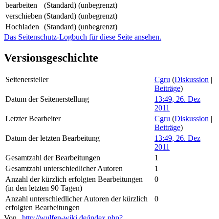
bearbeiten
(Standard) (unbegrenzt)
verschieben
(Standard) (unbegrenzt)
Hochladen
(Standard) (unbegrenzt)
Das Seitenschutz-Logbuch für diese Seite ansehen.
Versionsgeschichte
Seitenersteller
Cgru
(
Diskussion
|
Beiträge
)
Datum der Seitenerstellung
13:49, 26. Dez
2011
Letzter Bearbeiter
Cgru
(
Diskussion
|
Beiträge
)
Datum der letzten Bearbeitung
13:49, 26. Dez
2011
Gesamtzahl der Bearbeitungen
1
Gesamtzahl unterschiedlicher Autoren
1
Anzahl der kürzlich erfolgten Bearbeitungen
0
(in den letzten 90 Tagen)
Anzahl unterschiedlicher Autoren der kürzlich
0
erfolgten Bearbeitungen
Von „
http://wulfen-wiki.de/index.php?