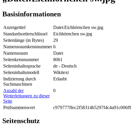
Basisinformationen
Anzeigetitel
Datei:Eichhörnchen sw.jpg
Standardsortierschlüssel
Eichhörnchen sw.jpg
Seitenlänge (in Bytes)
29
Namensraumkennnummer
6
Namensraum
Datei
Seitenkennnummer
8061
Seiteninhaltssprache
de - Deutsch
Seiteninhaltsmodell
Wikitext
Indizierung durch
Erlaubt
Suchmaschinen
Anzahl der
0
Weiterleitungen zu dieser
Seite
Prüfsummenwert
c979777ffec2f58314b5297f4c4a91c006f
Seitenschutz