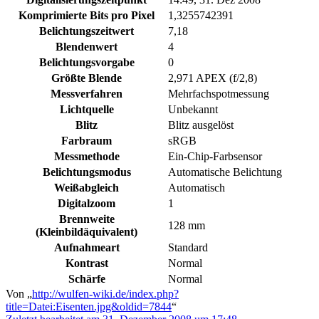
Komprimierte Bits pro Pixel
1,3255742391
Belichtungszeitwert
7,18
Blendenwert
4
Belichtungsvorgabe
0
Größte Blende
2,971 APEX (f/2,8)
Messverfahren
Mehrfachspotmessung
Lichtquelle
Unbekannt
Blitz
Blitz ausgelöst
Farbraum
sRGB
Messmethode
Ein-Chip-Farbsensor
Belichtungsmodus
Automatische Belichtung
Weißabgleich
Automatisch
Digitalzoom
1
Brennweite
128 mm
(Kleinbildäquivalent)
Aufnahmeart
Standard
Kontrast
Normal
Schärfe
Normal
Von „
http://wulfen-wiki.de/index.php?
title=Datei:Eisenten.jpg&oldid=7844
“