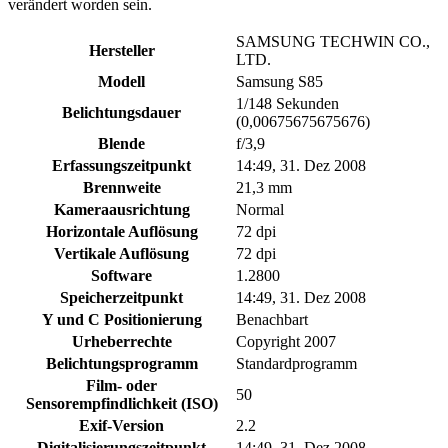
verändert worden sein.
SAMSUNG TECHWIN CO.,
Hersteller
LTD.
Modell
Samsung S85
1/148 Sekunden
Belichtungsdauer
(0,00675675675676)
Blende
f/3,9
Erfassungszeitpunkt
14:49, 31. Dez 2008
Brennweite
21,3 mm
Kameraausrichtung
Normal
Horizontale Auflösung
72 dpi
Vertikale Auflösung
72 dpi
Software
1.2800
Speicherzeitpunkt
14:49, 31. Dez 2008
Y und C Positionierung
Benachbart
Urheberrechte
Copyright 2007
Belichtungsprogramm
Standardprogramm
Film- oder
50
Sensorempfindlichkeit (ISO)
Exif-Version
2.2
Digitalisierungszeitpunkt
14:49, 31. Dez 2008