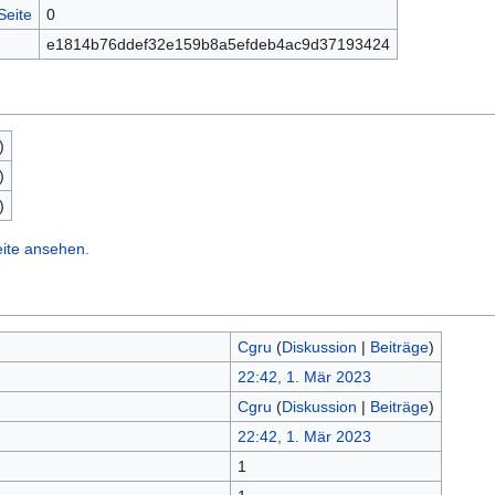
Seite
0
e1814b76ddef32e159b8a5efdeb4ac9d37193424
)
)
)
eite ansehen.
Cgru
(
Diskussion
|
Beiträge
)
22:42, 1. Mär 2023
Cgru
(
Diskussion
|
Beiträge
)
22:42, 1. Mär 2023
1