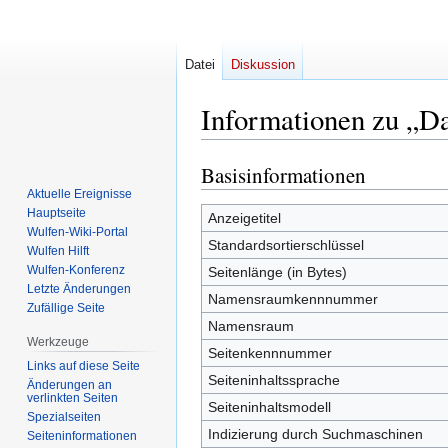
Datei
Diskussion
Informationen zu „Da
Basisinformationen
Zur
Zur
Navigation
Suche
Aktuelle Ereignisse
Hauptseite
springen
springen
Anzeigetitel
Wulfen-Wiki-Portal
Standardsortierschlüssel
Wulfen Hilft
Wulfen-Konferenz
Seitenlänge (in Bytes)
Letzte Änderungen
Namensraumkennnummer
Zufällige Seite
Namensraum
Werkzeuge
Seitenkennnummer
Links auf diese Seite
Seiteninhaltssprache
Änderungen an
verlinkten Seiten
Seiteninhaltsmodell
Spezialseiten
Indizierung durch Suchmaschinen
Seiten­­informationen