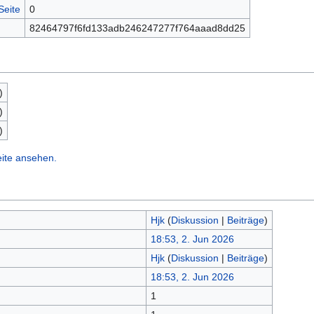
Seite
0
82464797f6fd133adb246247277f764aaad8dd25
)
)
)
eite ansehen.
Hjk
(
Diskussion
|
Beiträge
)
18:53, 2. Jun 2026
Hjk
(
Diskussion
|
Beiträge
)
18:53, 2. Jun 2026
1