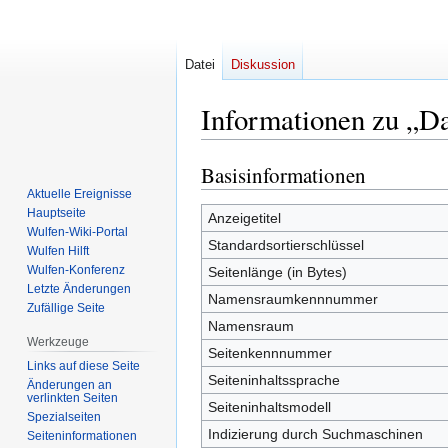
Datei
Diskussion
Informationen zu „Da
Basisinformationen
Zur
Zur
Navigation
Suche
Aktuelle Ereignisse
Hauptseite
springen
springen
Anzeigetitel
Wulfen-Wiki-Portal
Standardsortierschlüssel
Wulfen Hilft
Wulfen-Konferenz
Seitenlänge (in Bytes)
Letzte Änderungen
Namensraumkennnummer
Zufällige Seite
Namensraum
Werkzeuge
Seitenkennnummer
Links auf diese Seite
Seiteninhaltssprache
Änderungen an
verlinkten Seiten
Seiteninhaltsmodell
Spezialseiten
Indizierung durch Suchmaschinen
Seiten­­informationen