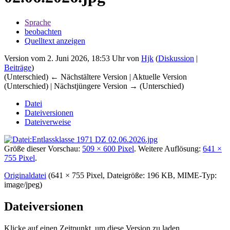
Sprache
beobachten
Quelltext anzeigen
Version vom 2. Juni 2026, 18:53 Uhr von
Hjk
(
Diskussion
|
Beiträge
)
(Unterschied) ← Nächstältere Version | Aktuelle Version
(Unterschied) | Nächstjüngere Version → (Unterschied)
Datei
Dateiversionen
Dateiverweise
Größe dieser Vorschau:
509 × 600 Pixel
.
Weitere Auflösung:
641 ×
755 Pixel
.
Originaldatei
‎
(641 × 755 Pixel, Dateigröße: 196 KB, MIME-Typ:
image/jpeg
)
Dateiversionen
Klicke auf einen Zeitpunkt, um diese Version zu laden.