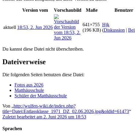
Version vom
Vorschaubild
Maße
Benutzer
641×755
Hjk
aktuell
18:53, 2. Jun 2026
(196 KB)
(
Diskussion
|
Bei
Du kannst diese Datei nicht überschreiben.
Dateiverweise
Die folgenden Seiten benutzen diese Datei:
Fotos aus 2026
Matthäusschule
Schüler der Matthäusschule
Von „
http://wulfen-wiki.de/index.php?
title=Datei:Entlassklasse_1971_DZ_02.06.2026.jpg&oldid=61473
“
Zuletzt bearbeitet am 2. Juni 2026 um 18:53
Sprachen