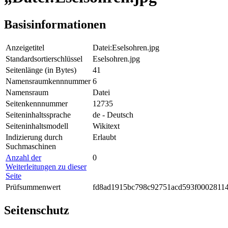
Basisinformationen
Anzeigetitel
Datei:Eselsohren.jpg
Standardsortierschlüssel
Eselsohren.jpg
Seitenlänge (in Bytes)
41
Namensraumkennnummer
6
Namensraum
Datei
Seitenkennnummer
12735
Seiteninhaltssprache
de - Deutsch
Seiteninhaltsmodell
Wikitext
Indizierung durch
Erlaubt
Suchmaschinen
Anzahl der
0
Weiterleitungen zu dieser
Seite
Prüfsummenwert
fd8ad1915bc798c92751acd593f0002811
Seitenschutz