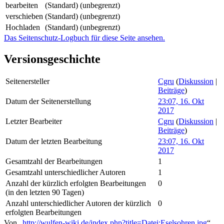
bearbeiten
(Standard) (unbegrenzt)
verschieben
(Standard) (unbegrenzt)
Hochladen
(Standard) (unbegrenzt)
Das Seitenschutz-Logbuch für diese Seite ansehen.
Versionsgeschichte
Seitenersteller
Cgru
(
Diskussion
|
Beiträge
)
Datum der Seitenerstellung
23:07, 16. Okt
2017
Letzter Bearbeiter
Cgru
(
Diskussion
|
Beiträge
)
Datum der letzten Bearbeitung
23:07, 16. Okt
2017
Gesamtzahl der Bearbeitungen
1
Gesamtzahl unterschiedlicher Autoren
1
Anzahl der kürzlich erfolgten Bearbeitungen
0
(in den letzten 90 Tagen)
Anzahl unterschiedlicher Autoren der kürzlich
0
erfolgten Bearbeitungen
Von „
http://wulfen-wiki.de/index.php?title=Datei:Eselsohren.jpg
“