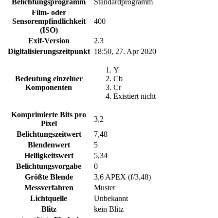
Belichtungsprogramm
Standardprogramm
Film- oder
Sensorempfindlichkeit
400
(ISO)
Exif-Version
2.3
Digitalisierungszeitpunkt
18:50, 27. Apr 2020
Y
Bedeutung einzelner
Cb
Komponenten
Cr
Existiert nicht
Komprimierte Bits pro
3,2
Pixel
Belichtungszeitwert
7,48
Blendenwert
5
Helligkeitswert
5,34
Belichtungsvorgabe
0
Größte Blende
3,6 APEX (f/3,48)
Messverfahren
Muster
Lichtquelle
Unbekannt
Blitz
kein Blitz