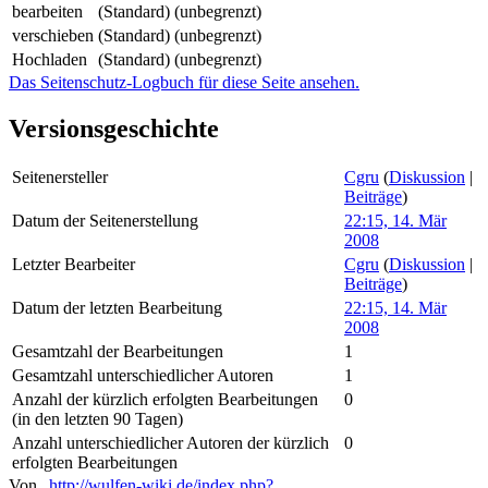
bearbeiten
(Standard) (unbegrenzt)
verschieben
(Standard) (unbegrenzt)
Hochladen
(Standard) (unbegrenzt)
Das Seitenschutz-Logbuch für diese Seite ansehen.
Versionsgeschichte
Seitenersteller
Cgru
(
Diskussion
|
Beiträge
)
Datum der Seitenerstellung
22:15, 14. Mär
2008
Letzter Bearbeiter
Cgru
(
Diskussion
|
Beiträge
)
Datum der letzten Bearbeitung
22:15, 14. Mär
2008
Gesamtzahl der Bearbeitungen
1
Gesamtzahl unterschiedlicher Autoren
1
Anzahl der kürzlich erfolgten Bearbeitungen
0
(in den letzten 90 Tagen)
Anzahl unterschiedlicher Autoren der kürzlich
0
erfolgten Bearbeitungen
Von „
http://wulfen-wiki.de/index.php?