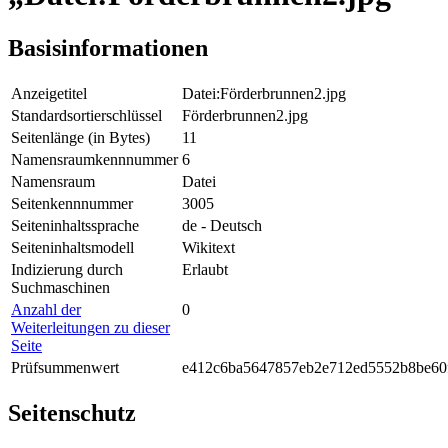
Basisinformationen
Anzeigetitel
Datei:Förderbrunnen2.jpg
Standardsortierschlüssel
Förderbrunnen2.jpg
Seitenlänge (in Bytes)
11
Namensraumkennnummer
6
Namensraum
Datei
Seitenkennnummer
3005
Seiteninhaltssprache
de - Deutsch
Seiteninhaltsmodell
Wikitext
Indizierung durch
Erlaubt
Suchmaschinen
Anzahl der
0
Weiterleitungen zu dieser
Seite
Prüfsummenwert
e412c6ba5647857eb2e712ed5552b8be60
Seitenschutz