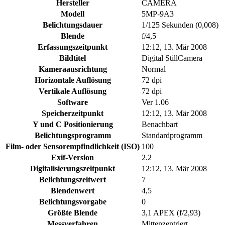
Hersteller
CAMERA
Modell
5MP-9A3
Belichtungsdauer
1/125 Sekunden (0,008)
Blende
f/4,5
Erfassungszeitpunkt
12:12, 13. Mär 2008
Bildtitel
Digital StillCamera
Kameraausrichtung
Normal
Horizontale Auflösung
72 dpi
Vertikale Auflösung
72 dpi
Software
Ver 1.06
Speicherzeitpunkt
12:12, 13. Mär 2008
Y und C Positionierung
Benachbart
Belichtungsprogramm
Standardprogramm
Film- oder Sensorempfindlichkeit (ISO)
100
Exif-Version
2.2
Digitalisierungszeitpunkt
12:12, 13. Mär 2008
Belichtungszeitwert
7
Blendenwert
4,5
Belichtungsvorgabe
0
Größte Blende
3,1 APEX (f/2,93)
Messverfahren
Mittenzentriert