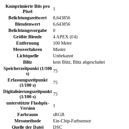
Komprimierte Bits pro
1
Pixel
Belichtungszeitwert
8,643856
Blendenwert
6,643856
Belichtungsvorgabe
0
Größte Blende
4 APEX (f/4)
Entfernung
100 Meter
Messverfahren
Muster
Lichtquelle
Unbekannt
Blitz
kein Blitz, Blitz abgeschaltet
Speicherzeitpunkt (1/100
75
s)
Erfassungszeitpunkt
75
(1/100 s)
Digitalisierungszeitpunkt
75
(1/100 s)
unterstützte Flashpix-
1
Version
Farbraum
sRGB
Messmethode
Ein-Chip-Farbsensor
Quelle der Datei
DSC