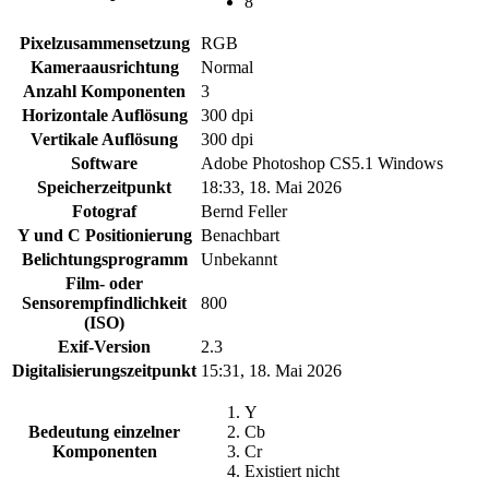
8
Pixelzusammensetzung
RGB
Kameraausrichtung
Normal
Anzahl Komponenten
3
Horizontale Auflösung
300 dpi
Vertikale Auflösung
300 dpi
Software
Adobe Photoshop CS5.1 Windows
Speicherzeitpunkt
18:33, 18. Mai 2026
Fotograf
Bernd Feller
Y und C Positionierung
Benachbart
Belichtungsprogramm
Unbekannt
Film- oder
Sensorempfindlichkeit
800
(ISO)
Exif-Version
2.3
Digitalisierungszeitpunkt
15:31, 18. Mai 2026
Y
Bedeutung einzelner
Cb
Komponenten
Cr
Existiert nicht