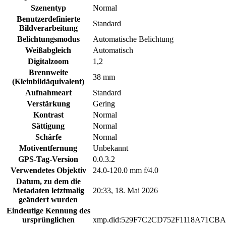
Szenentyp
Normal
Benutzerdefinierte
Standard
Bildverarbeitung
Belichtungsmodus
Automatische Belichtung
Weißabgleich
Automatisch
Digitalzoom
1,2
Brennweite
38 mm
(Kleinbildäquivalent)
Aufnahmeart
Standard
Verstärkung
Gering
Kontrast
Normal
Sättigung
Normal
Schärfe
Normal
Motiventfernung
Unbekannt
GPS-Tag-Version
0.0.3.2
Verwendetes Objektiv
24.0-120.0 mm f/4.0
Datum, zu dem die
Metadaten letztmalig
20:33, 18. Mai 2026
geändert wurden
Eindeutige Kennung des
ursprünglichen
xmp.did:529F7C2CD752F1118A71CBA