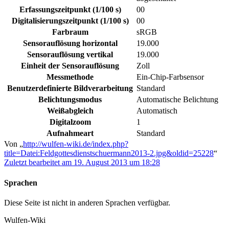
Erfassungszeitpunkt (1/100 s)
00
Digitalisierungszeitpunkt (1/100 s)
00
Farbraum
sRGB
Sensorauflösung horizontal
19.000
Sensorauflösung vertikal
19.000
Einheit der Sensorauflösung
Zoll
Messmethode
Ein-Chip-Farbsensor
Benutzerdefinierte Bildverarbeitung
Standard
Belichtungsmodus
Automatische Belichtung
Weißabgleich
Automatisch
Digitalzoom
1
Aufnahmeart
Standard
Von „
http://wulfen-wiki.de/index.php?
title=Datei:Feldgottesdienstschuermann2013-2.jpg&oldid=25228
“
Zuletzt bearbeitet am 19. August 2013 um 18:28
Sprachen
Diese Seite ist nicht in anderen Sprachen verfügbar.
Wulfen-Wiki