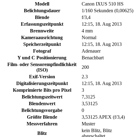
Modell
Canon IXUS 510 HS
Belichtungsdauer
1/160 Sekunden (0,00625)
Blende
f/3,4
Erfassungszeitpunkt
12:15, 18. Aug 2013
Brennweite
4 mm
Kameraausrichtung
Normal
Speicherzeitpunkt
12:15, 18. Aug 2013
Fotograf
Adenauer
Y und C Positionierung
Benachbart
Film- oder Sensorempfindlichkeit
200
(ISO)
Exif-Version
2.3
Digitalisierungszeitpunkt
12:15, 18. Aug 2013
Komprimierte Bits pro Pixel
3
Belichtungszeitwert
7,3125
Blendenwert
3,53125
Belichtungsvorgabe
0
Größte Blende
3,53125 APEX (f/3,4)
Messverfahren
Muster
kein Blitz, Blitz
Blitz
abgeschaltet