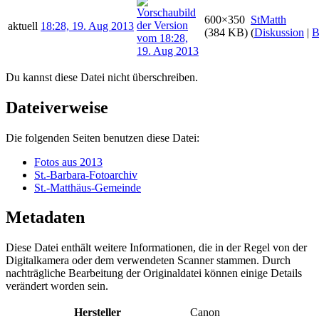
600×350
StMatth
aktuell
18:28, 19. Aug 2013
(384 KB)
(
Diskussion
|
B
Du kannst diese Datei nicht überschreiben.
Dateiverweise
Die folgenden Seiten benutzen diese Datei:
Fotos aus 2013
St.-Barbara-Fotoarchiv
St.-Matthäus-Gemeinde
Metadaten
Diese Datei enthält weitere Informationen, die in der Regel von der
Digitalkamera oder dem verwendeten Scanner stammen. Durch
nachträgliche Bearbeitung der Originaldatei können einige Details
verändert worden sein.
Hersteller
Canon