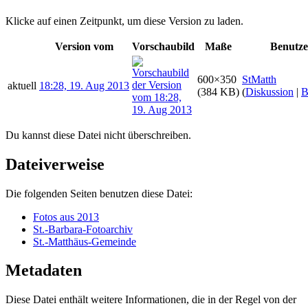
Klicke auf einen Zeitpunkt, um diese Version zu laden.
Version vom
Vorschaubild
Maße
Benutze
600×350
StMatth
aktuell
18:28, 19. Aug 2013
(384 KB)
(
Diskussion
|
B
Du kannst diese Datei nicht überschreiben.
Dateiverweise
Die folgenden Seiten benutzen diese Datei:
Fotos aus 2013
St.-Barbara-Fotoarchiv
St.-Matthäus-Gemeinde
Metadaten
Diese Datei enthält weitere Informationen, die in der Regel von der