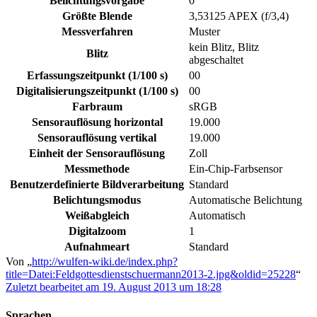
Belichtungsvorgabe
0
Größte Blende
3,53125 APEX (f/3,4)
Messverfahren
Muster
kein Blitz, Blitz
Blitz
abgeschaltet
Erfassungszeitpunkt (1/100 s)
00
Digitalisierungszeitpunkt (1/100 s)
00
Farbraum
sRGB
Sensorauflösung horizontal
19.000
Sensorauflösung vertikal
19.000
Einheit der Sensorauflösung
Zoll
Messmethode
Ein-Chip-Farbsensor
Benutzerdefinierte Bildverarbeitung
Standard
Belichtungsmodus
Automatische Belichtung
Weißabgleich
Automatisch
Digitalzoom
1
Aufnahmeart
Standard
Von „
http://wulfen-wiki.de/index.php?
title=Datei:Feldgottesdienstschuermann2013-2.jpg&oldid=25228
“
Zuletzt bearbeitet am 19. August 2013 um 18:28
Sprachen