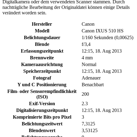
Digitalkamera oder dem verwendeten Scanner stammen. Durch
nachträgliche Bearbeitung der Originaldatei können einige Details
verändert worden sein.
Hersteller
Canon
Modell
Canon IXUS 510 HS
Belichtungsdauer
1/160 Sekunden (0,00625)
Blende
f/3,4
Erfassungszeitpunkt
12:15, 18. Aug 2013
Brennweite
4 mm
Kameraausrichtung
Normal
Speicherzeitpunkt
12:15, 18. Aug 2013
Fotograf
Adenauer
Y und C Positionierung
Benachbart
Film- oder Sensorempfindlichkeit
200
(ISO)
Exif-Version
2.3
Digitalisierungszeitpunkt
12:15, 18. Aug 2013
Komprimierte Bits pro Pixel
3
Belichtungszeitwert
7,3125
Blendenwert
3,53125