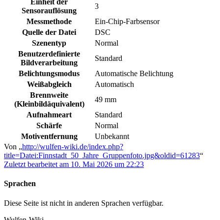
Einheit der
3
Sensorauflösung
Messmethode
Ein-Chip-Farbsensor
Quelle der Datei
DSC
Szenentyp
Normal
Benutzerdefinierte
Standard
Bildverarbeitung
Belichtungsmodus
Automatische Belichtung
Weißabgleich
Automatisch
Brennweite
49 mm
(Kleinbildäquivalent)
Aufnahmeart
Standard
Schärfe
Normal
Motiventfernung
Unbekannt
Von „
http://wulfen-wiki.de/index.php?
title=Datei:Finnstadt_50_Jahre_Gruppenfoto.jpg&oldid=61283
“
Zuletzt bearbeitet am 10. Mai 2026 um 22:23
Sprachen
Diese Seite ist nicht in anderen Sprachen verfügbar.
Wulfen-Wiki