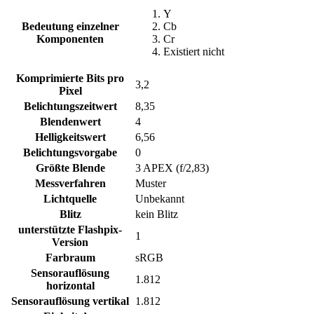
Y
Bedeutung einzelner
Cb
Komponenten
Cr
Existiert nicht
Komprimierte Bits pro
3,2
Pixel
Belichtungszeitwert
8,35
Blendenwert
4
Helligkeitswert
6,56
Belichtungsvorgabe
0
Größte Blende
3 APEX (f/2,83)
Messverfahren
Muster
Lichtquelle
Unbekannt
Blitz
kein Blitz
unterstützte Flashpix-
1
Version
Farbraum
sRGB
Sensorauflösung
1.812
horizontal
Sensorauflösung vertikal
1.812