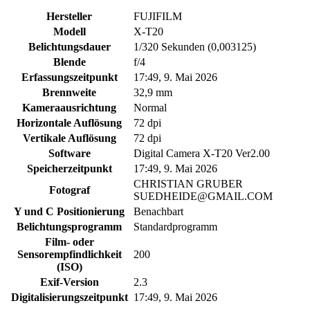
Hersteller
FUJIFILM
Modell
X-T20
Belichtungsdauer
1/320 Sekunden (0,003125)
Blende
f/4
Erfassungszeitpunkt
17:49, 9. Mai 2026
Brennweite
32,9 mm
Kameraausrichtung
Normal
Horizontale Auflösung
72 dpi
Vertikale Auflösung
72 dpi
Software
Digital Camera X-T20 Ver2.00
Speicherzeitpunkt
17:49, 9. Mai 2026
CHRISTIAN GRUBER
Fotograf
SUEDHEIDE@GMAIL.COM
Y und C Positionierung
Benachbart
Belichtungsprogramm
Standardprogramm
Film- oder
Sensorempfindlichkeit
200
(ISO)
Exif-Version
2.3
Digitalisierungszeitpunkt
17:49, 9. Mai 2026