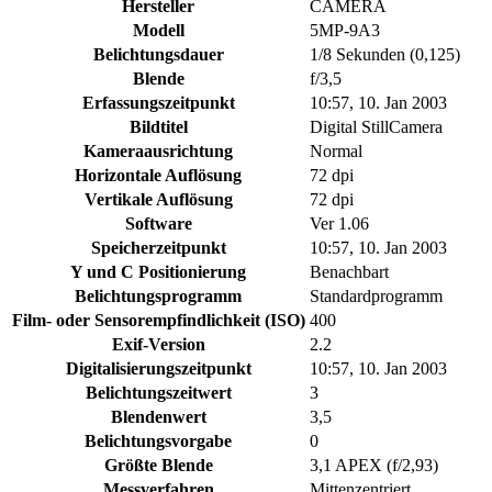
Hersteller
CAMERA
Modell
5MP-9A3
Belichtungsdauer
1/8 Sekunden (0,125)
Blende
f/3,5
Erfassungszeitpunkt
10:57, 10. Jan 2003
Bildtitel
Digital StillCamera
Kameraausrichtung
Normal
Horizontale Auflösung
72 dpi
Vertikale Auflösung
72 dpi
Software
Ver 1.06
Speicherzeitpunkt
10:57, 10. Jan 2003
Y und C Positionierung
Benachbart
Belichtungsprogramm
Standardprogramm
Film- oder Sensorempfindlichkeit (ISO)
400
Exif-Version
2.2
Digitalisierungszeitpunkt
10:57, 10. Jan 2003
Belichtungszeitwert
3
Blendenwert
3,5
Belichtungsvorgabe
0
Größte Blende
3,1 APEX (f/2,93)
Messverfahren
Mittenzentriert