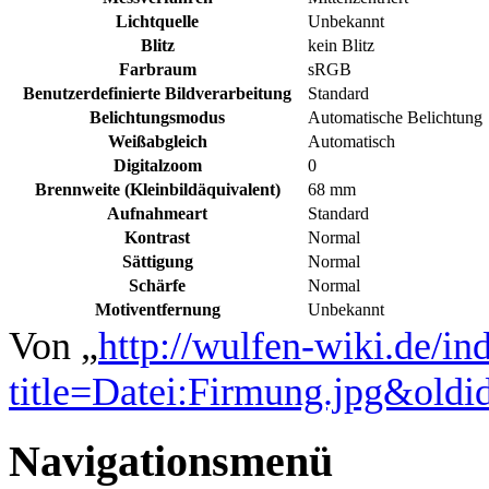
Lichtquelle
Unbekannt
Blitz
kein Blitz
Farbraum
sRGB
Benutzerdefinierte Bildverarbeitung
Standard
Belichtungsmodus
Automatische Belichtung
Weißabgleich
Automatisch
Digitalzoom
0
Brennweite (Kleinbildäquivalent)
68 mm
Aufnahmeart
Standard
Kontrast
Normal
Sättigung
Normal
Schärfe
Normal
Motiventfernung
Unbekannt
Von „
http://wulfen-wiki.de/in
title=Datei:Firmung.jpg&old
Navigationsmenü