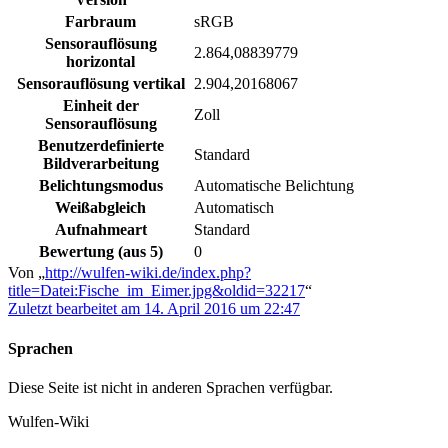
Farbraum
sRGB
Sensorauflösung
2.864,08839779
horizontal
Sensorauflösung vertikal
2.904,20168067
Einheit der
Zoll
Sensorauflösung
Benutzerdefinierte
Standard
Bildverarbeitung
Belichtungsmodus
Automatische Belichtung
Weißabgleich
Automatisch
Aufnahmeart
Standard
Bewertung (aus 5)
0
Von „
http://wulfen-wiki.de/index.php?
title=Datei:Fische_im_Eimer.jpg&oldid=32217
“
Zuletzt bearbeitet am 14. April 2016 um 22:47
Sprachen
Diese Seite ist nicht in anderen Sprachen verfügbar.
Wulfen-Wiki