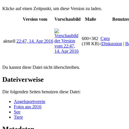
Klicke auf einen Zeitpunkt, um diese Version zu laden.
Version vom
Vorschaubild
Maße
Benutze
600×382
Cgru
aktuell
22:47, 14. Apr 2016
(198 KB)
(
Diskussion
|
B
Du kannst diese Datei nicht überschreiben.
Dateiverweise
Die folgenden Seiten benutzen diese Datei:
Angelsportverein
Fotos aus 2016
See
Tiere