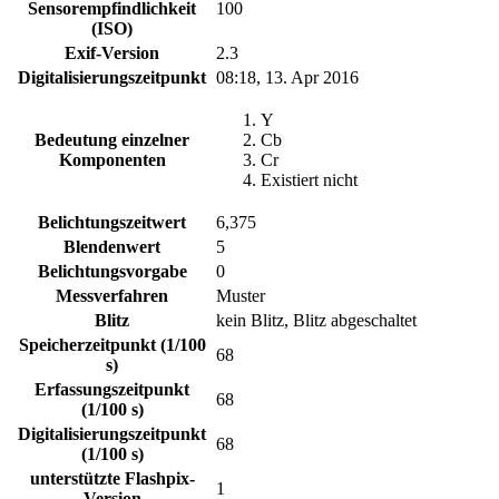
Sensorempfindlichkeit
100
(ISO)
Exif-Version
2.3
Digitalisierungszeitpunkt
08:18, 13. Apr 2016
Y
Bedeutung einzelner
Cb
Komponenten
Cr
Existiert nicht
Belichtungszeitwert
6,375
Blendenwert
5
Belichtungsvorgabe
0
Messverfahren
Muster
Blitz
kein Blitz, Blitz abgeschaltet
Speicherzeitpunkt (1/100
68
s)
Erfassungszeitpunkt
68
(1/100 s)
Digitalisierungszeitpunkt
68
(1/100 s)
unterstützte Flashpix-
1
Version