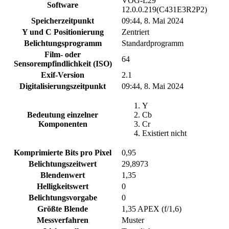
VOG-L29
Software
12.0.0.219(C431E3R2P2)
Speicherzeitpunkt
09:44, 8. Mai 2024
Y und C Positionierung
Zentriert
Belichtungsprogramm
Standardprogramm
Film- oder
64
Sensorempfindlichkeit (ISO)
Exif-Version
2.1
Digitalisierungszeitpunkt
09:44, 8. Mai 2024
Y
Bedeutung einzelner
Cb
Komponenten
Cr
Existiert nicht
Komprimierte Bits pro Pixel
0,95
Belichtungszeitwert
29,8973
Blendenwert
1,35
Helligkeitswert
0
Belichtungsvorgabe
0
Größte Blende
1,35 APEX (f/1,6)
Messverfahren
Muster