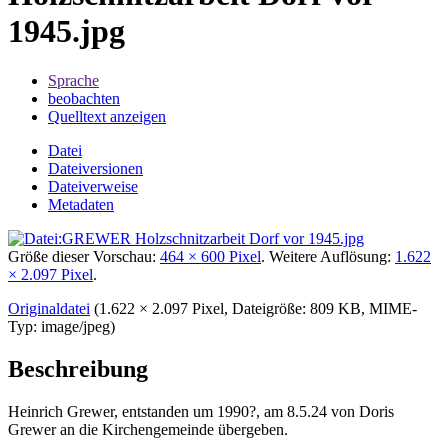
1945.jpg
Sprache
beobachten
Quelltext anzeigen
Datei
Dateiversionen
Dateiverweise
Metadaten
Größe dieser Vorschau:
464 × 600 Pixel
.
Weitere Auflösung:
1.622
× 2.097 Pixel
.
Originaldatei
‎
(1.622 × 2.097 Pixel, Dateigröße: 809 KB, MIME-
Typ:
image/jpeg
)
Beschreibung
Heinrich Grewer, entstanden um 1990?, am 8.5.24 von Doris
Grewer an die Kirchengemeinde übergeben.