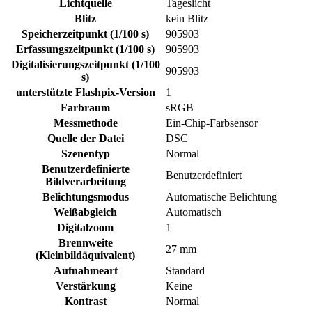
Lichtquelle
Tageslicht
Blitz
kein Blitz
Speicherzeitpunkt (1/100 s)
905903
Erfassungszeitpunkt (1/100 s)
905903
Digitalisierungszeitpunkt (1/100
905903
s)
unterstützte Flashpix-Version
1
Farbraum
sRGB
Messmethode
Ein-Chip-Farbsensor
Quelle der Datei
DSC
Szenentyp
Normal
Benutzerdefinierte
Benutzerdefiniert
Bildverarbeitung
Belichtungsmodus
Automatische Belichtung
Weißabgleich
Automatisch
Digitalzoom
1
Brennweite
27 mm
(Kleinbildäquivalent)
Aufnahmeart
Standard
Verstärkung
Keine
Kontrast
Normal