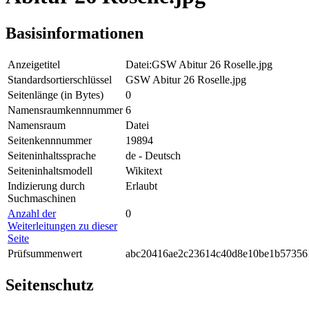
Basisinformationen
Anzeigetitel
Datei:GSW Abitur 26 Roselle.jpg
Standardsortierschlüssel
GSW Abitur 26 Roselle.jpg
Seitenlänge (in Bytes)
0
Namensraumkennnummer
6
Namensraum
Datei
Seitenkennnummer
19894
Seiteninhaltssprache
de - Deutsch
Seiteninhaltsmodell
Wikitext
Indizierung durch
Erlaubt
Suchmaschinen
Anzahl der
0
Weiterleitungen zu dieser
Seite
Prüfsummenwert
abc20416ae2c23614c40d8e10be1b57356
Seitenschutz