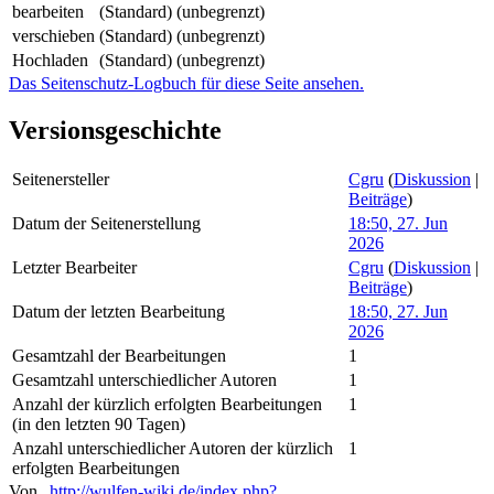
bearbeiten
(Standard) (unbegrenzt)
verschieben
(Standard) (unbegrenzt)
Hochladen
(Standard) (unbegrenzt)
Das Seitenschutz-Logbuch für diese Seite ansehen.
Versionsgeschichte
Seitenersteller
Cgru
(
Diskussion
|
Beiträge
)
Datum der Seitenerstellung
18:50, 27. Jun
2026
Letzter Bearbeiter
Cgru
(
Diskussion
|
Beiträge
)
Datum der letzten Bearbeitung
18:50, 27. Jun
2026
Gesamtzahl der Bearbeitungen
1
Gesamtzahl unterschiedlicher Autoren
1
Anzahl der kürzlich erfolgten Bearbeitungen
1
(in den letzten 90 Tagen)
Anzahl unterschiedlicher Autoren der kürzlich
1
erfolgten Bearbeitungen
Von „
http://wulfen-wiki.de/index.php?