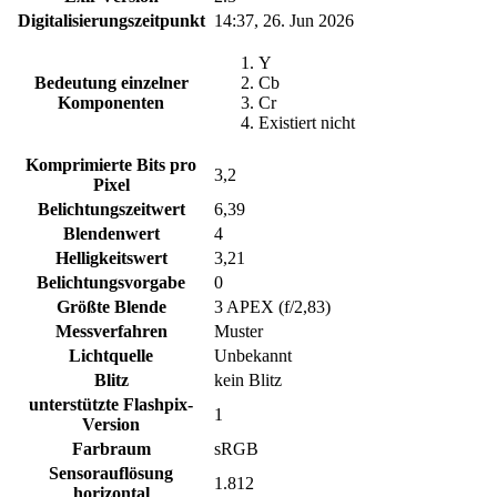
Digitalisierungszeitpunkt
14:37, 26. Jun 2026
Y
Bedeutung einzelner
Cb
Komponenten
Cr
Existiert nicht
Komprimierte Bits pro
3,2
Pixel
Belichtungszeitwert
6,39
Blendenwert
4
Helligkeitswert
3,21
Belichtungsvorgabe
0
Größte Blende
3 APEX (f/2,83)
Messverfahren
Muster
Lichtquelle
Unbekannt
Blitz
kein Blitz
unterstützte Flashpix-
1
Version
Farbraum
sRGB
Sensorauflösung
1.812
horizontal