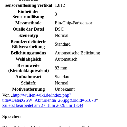
Sensorauflösung vertikal
1.812
Einheit der
3
Sensorauflösung
Messmethode
Ein-Chip-Farbsensor
Quelle der Datei
DSC
Szenentyp
Normal
Benutzerdefinierte
Standard
Bildverarbeitung
Belichtungsmodus
Automatische Belichtung
Weißabgleich
Automatisch
Brennweite
83 mm
(Kleinbildäquivalent)
Aufnahmeart
Standard
Schärfe
Normal
Motiventfernung
Unbekannt
Von „
http://wulfen-wiki.de/index.php?
title=Datei:GSW_Abiturientia_26.jpg&oldid=61678
“
Zuletzt bearbeitet am 27. Juni 2026 um 18:44
Sprachen