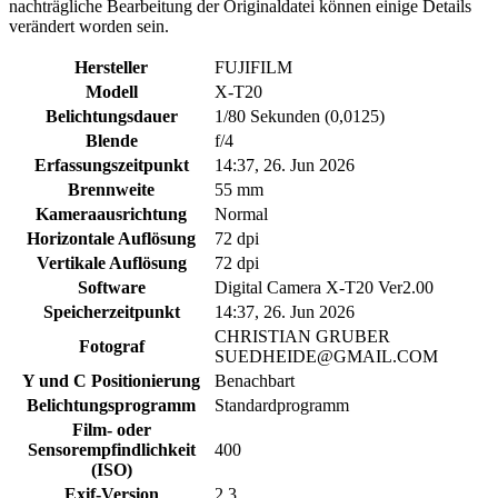
nachträgliche Bearbeitung der Originaldatei können einige Details
verändert worden sein.
Hersteller
FUJIFILM
Modell
X-T20
Belichtungsdauer
1/80 Sekunden (0,0125)
Blende
f/4
Erfassungszeitpunkt
14:37, 26. Jun 2026
Brennweite
55 mm
Kameraausrichtung
Normal
Horizontale Auflösung
72 dpi
Vertikale Auflösung
72 dpi
Software
Digital Camera X-T20 Ver2.00
Speicherzeitpunkt
14:37, 26. Jun 2026
CHRISTIAN GRUBER
Fotograf
SUEDHEIDE@GMAIL.COM
Y und C Positionierung
Benachbart
Belichtungsprogramm
Standardprogramm
Film- oder
Sensorempfindlichkeit
400
(ISO)
Exif-Version
2.3