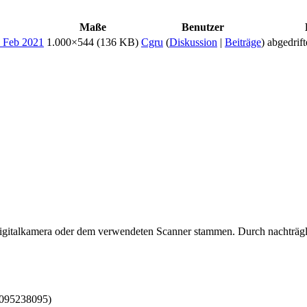
Maße
Benutzer
1.000×544
(136 KB)
Cgru
(
Diskussion
|
Beiträge
)
abgedrift
 Digitalkamera oder dem verwendeten Scanner stammen. Durch nachträgli
8095238095)