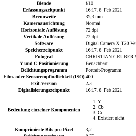
Blende
f/10
Erfassungszeitpunkt
16:17, 8. Feb 2021
Brennweite
35,3 mm
Kameraausrichtung
Normal
Horizontale Auflösung
72 dpi
Vertikale Auflösung
72 dpi
Software
Digital Camera X-T20 Ve
Speicherzeitpunkt
16:17, 8. Feb 2021
Fotograf
CHRISTIAN GRUBER
Y und C Positionierung
Benachbart
Belichtungsprogramm
Portrait-Programm
Film- oder Sensorempfindlichkeit (ISO)
400
Exif-Version
2.3
Digitalisierungszeitpunkt
16:17, 8. Feb 2021
Y
Cb
Bedeutung einzelner Komponenten
Cr
Existiert nicht
Komprimierte Bits pro Pixel
3,2