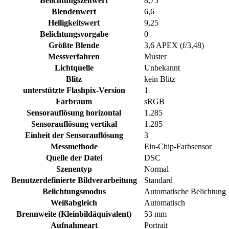
Belichtungszeitwert
8,75
Blendenwert
6,6
Helligkeitswert
9,25
Belichtungsvorgabe
0
Größte Blende
3,6 APEX (f/3,48)
Messverfahren
Muster
Lichtquelle
Unbekannt
Blitz
kein Blitz
unterstützte Flashpix-Version
1
Farbraum
sRGB
Sensorauflösung horizontal
1.285
Sensorauflösung vertikal
1.285
Einheit der Sensorauflösung
3
Messmethode
Ein-Chip-Farbsensor
Quelle der Datei
DSC
Szenentyp
Normal
Benutzerdefinierte Bildverarbeitung
Standard
Belichtungsmodus
Automatische Belichtung
Weißabgleich
Automatisch
Brennweite (Kleinbildäquivalent)
53 mm
Aufnahmeart
Portrait