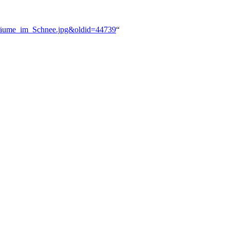
_Träume_im_Schnee.jpg&oldid=44739
“