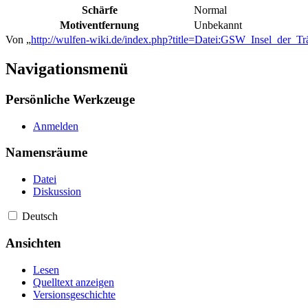
Schärfe
Normal
Motiventfernung
Unbekannt
Von „
http://wulfen-wiki.de/index.php?title=Datei:GSW_Insel_der
Navigationsmenü
Persönliche Werkzeuge
Anmelden
Namensräume
Datei
Diskussion
Deutsch
Ansichten
Lesen
Quelltext anzeigen
Versionsgeschichte