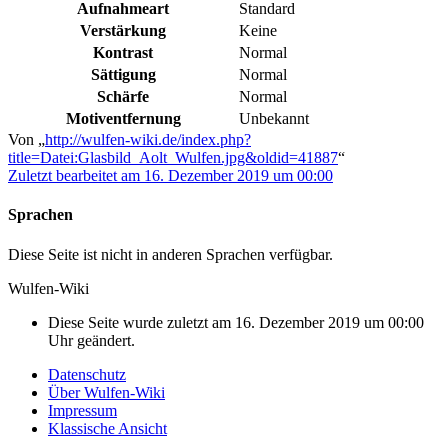
Aufnahmeart
Standard
Verstärkung
Keine
Kontrast
Normal
Sättigung
Normal
Schärfe
Normal
Motiventfernung
Unbekannt
Von „
http://wulfen-wiki.de/index.php?
title=Datei:Glasbild_Aolt_Wulfen.jpg&oldid=41887
“
Zuletzt bearbeitet am 16. Dezember 2019 um 00:00
Sprachen
Diese Seite ist nicht in anderen Sprachen verfügbar.
Wulfen-Wiki
Diese Seite wurde zuletzt am 16. Dezember 2019 um 00:00
Uhr geändert.
Datenschutz
Über Wulfen-Wiki
Impressum
Klassische Ansicht