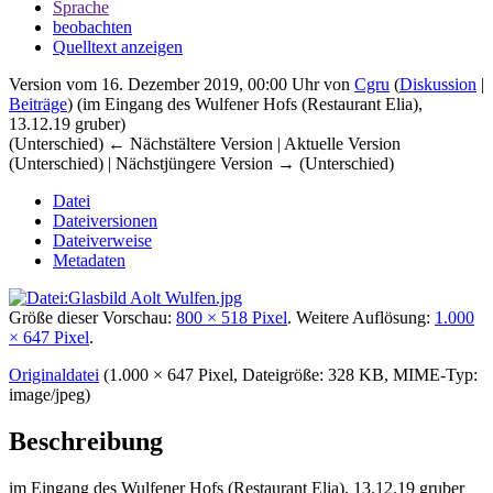
Sprache
beobachten
Quelltext anzeigen
Version vom 16. Dezember 2019, 00:00 Uhr von
Cgru
(
Diskussion
|
Beiträge
)
(im Eingang des Wulfener Hofs (Restaurant Elia),
13.12.19 gruber)
(Unterschied) ← Nächstältere Version | Aktuelle Version
(Unterschied) | Nächstjüngere Version → (Unterschied)
Datei
Dateiversionen
Dateiverweise
Metadaten
Größe dieser Vorschau:
800 × 518 Pixel
.
Weitere Auflösung:
1.000
× 647 Pixel
.
Originaldatei
‎
(1.000 × 647 Pixel, Dateigröße: 328 KB, MIME-Typ:
image/jpeg
)
Beschreibung
im Eingang des Wulfener Hofs (Restaurant Elia), 13.12.19 gruber