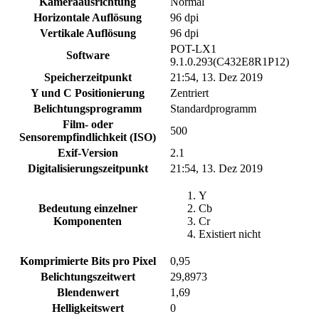
Kameraausrichtung
Normal
Horizontale Auflösung
96 dpi
Vertikale Auflösung
96 dpi
POT-LX1
Software
9.1.0.293(C432E8R1P12)
Speicherzeitpunkt
21:54, 13. Dez 2019
Y und C Positionierung
Zentriert
Belichtungsprogramm
Standardprogramm
Film- oder
500
Sensorempfindlichkeit (ISO)
Exif-Version
2.1
Digitalisierungszeitpunkt
21:54, 13. Dez 2019
Y
Bedeutung einzelner
Cb
Komponenten
Cr
Existiert nicht
Komprimierte Bits pro Pixel
0,95
Belichtungszeitwert
29,8973
Blendenwert
1,69
Helligkeitswert
0