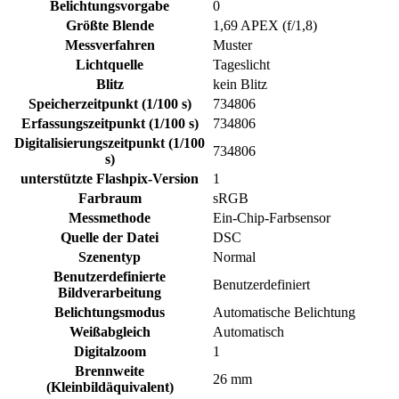
Belichtungsvorgabe
0
Größte Blende
1,69 APEX (f/1,8)
Messverfahren
Muster
Lichtquelle
Tageslicht
Blitz
kein Blitz
Speicherzeitpunkt (1/100 s)
734806
Erfassungszeitpunkt (1/100 s)
734806
Digitalisierungszeitpunkt (1/100
734806
s)
unterstützte Flashpix-Version
1
Farbraum
sRGB
Messmethode
Ein-Chip-Farbsensor
Quelle der Datei
DSC
Szenentyp
Normal
Benutzerdefinierte
Benutzerdefiniert
Bildverarbeitung
Belichtungsmodus
Automatische Belichtung
Weißabgleich
Automatisch
Digitalzoom
1
Brennweite
26 mm
(Kleinbildäquivalent)