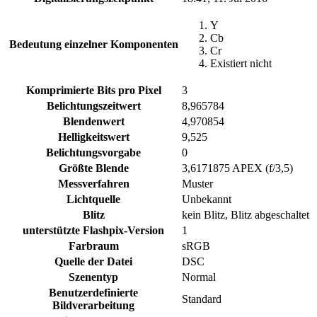
Y
Cb
Bedeutung einzelner Komponenten
Cr
Existiert nicht
Komprimierte Bits pro Pixel
3
Belichtungszeitwert
8,965784
Blendenwert
4,970854
Helligkeitswert
9,525
Belichtungsvorgabe
0
Größte Blende
3,6171875 APEX (f/3,5)
Messverfahren
Muster
Lichtquelle
Unbekannt
Blitz
kein Blitz, Blitz abgeschaltet
unterstützte Flashpix-Version
1
Farbraum
sRGB
Quelle der Datei
DSC
Szenentyp
Normal
Benutzerdefinierte
Standard
Bildverarbeitung