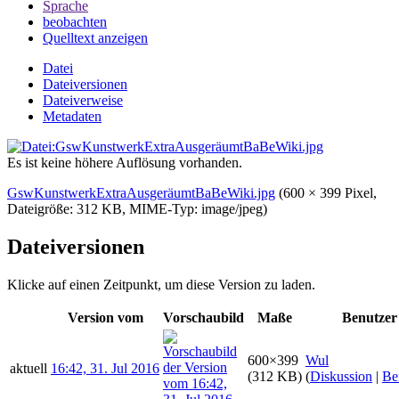
Sprache
beobachten
Quelltext anzeigen
Datei
Dateiversionen
Dateiverweise
Metadaten
Es ist keine höhere Auflösung vorhanden.
GswKunstwerkExtraAusgeräumtBaBeWiki.jpg
‎
(600 × 399 Pixel,
Dateigröße: 312 KB, MIME-Typ:
image/jpeg
)
Dateiversionen
Klicke auf einen Zeitpunkt, um diese Version zu laden.
Version vom
Vorschaubild
Maße
Benutzer
600×399
Wul
aktuell
16:42, 31. Jul 2016
(312 KB)
(
Diskussion
|
Be