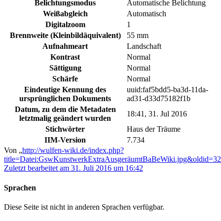
Belichtungsmodus
Automatische Belichtung
Weißabgleich
Automatisch
Digitalzoom
1
Brennweite (Kleinbildäquivalent)
55 mm
Aufnahmeart
Landschaft
Kontrast
Normal
Sättigung
Normal
Schärfe
Normal
Eindeutige Kennung des
uuid:faf5bdd5-ba3d-11da-
ursprünglichen Dokuments
ad31-d33d75182f1b
Datum, zu dem die Metadaten
18:41, 31. Jul 2016
letztmalig geändert wurden
Stichwörter
Haus der Träume
IIM-Version
7.734
Von „
http://wulfen-wiki.de/index.php?
title=Datei:GswKunstwerkExtraAusgeräumtBaBeWiki.jpg&oldid=3
Zuletzt bearbeitet am 31. Juli 2016 um 16:42
Sprachen
Diese Seite ist nicht in anderen Sprachen verfügbar.