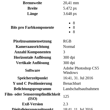
Brennweite
20,41 mm
Breite
5.472 px
Länge
3.648 px
8
Bits pro Farbkomponente
8
8
Pixelzusammensetzung
RGB
Kameraausrichtung
Normal
Anzahl Komponenten
3
Horizontale Auflösung
300 dpi
Vertikale Auflösung
300 dpi
Adobe Photoshop CS5
Software
Windows
Speicherzeitpunkt
16:41, 31. Jul 2016
Y und C Positionierung
Benachbart
Belichtungsprogramm
Landschaftsaufnahmen
Film- oder Sensorempfindlichkeit
125
(ISO)
Exif-Version
2.3
Digitalisierungszeitpunkt
18:41, 11. Jul 2016