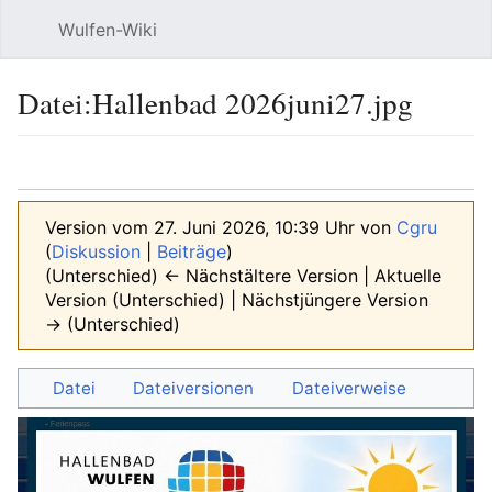
Wulfen-Wiki
Suche
Be
Datei
:
Hallenbad 2026juni27.jpg
Sprache
beobacht
Quel
Version vom 27. Juni 2026, 10:39 Uhr von
Cgru
(
Diskussion
|
Beiträge
)
(Unterschied) ← Nächstältere Version | Aktuelle
Version (Unterschied) | Nächstjüngere Version
→ (Unterschied)
Datei
Dateiversionen
Dateiverweise