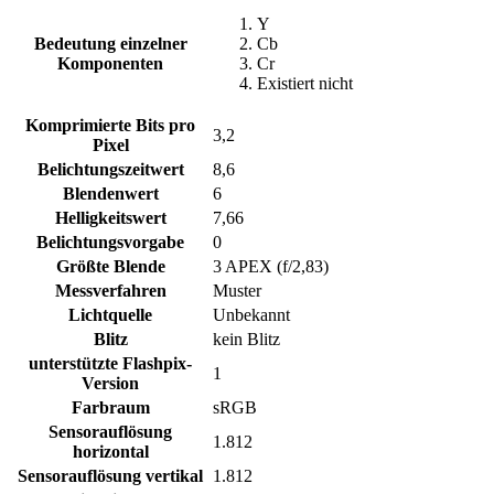
Y
Bedeutung einzelner
Cb
Komponenten
Cr
Existiert nicht
Komprimierte Bits pro
3,2
Pixel
Belichtungszeitwert
8,6
Blendenwert
6
Helligkeitswert
7,66
Belichtungsvorgabe
0
Größte Blende
3 APEX (f/2,83)
Messverfahren
Muster
Lichtquelle
Unbekannt
Blitz
kein Blitz
unterstützte Flashpix-
1
Version
Farbraum
sRGB
Sensorauflösung
1.812
horizontal
Sensorauflösung vertikal
1.812