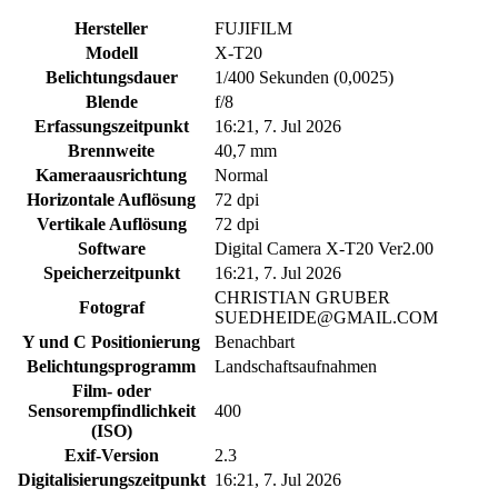
Hersteller
FUJIFILM
Modell
X-T20
Belichtungsdauer
1/400 Sekunden (0,0025)
Blende
f/8
Erfassungszeitpunkt
16:21, 7. Jul 2026
Brennweite
40,7 mm
Kameraausrichtung
Normal
Horizontale Auflösung
72 dpi
Vertikale Auflösung
72 dpi
Software
Digital Camera X-T20 Ver2.00
Speicherzeitpunkt
16:21, 7. Jul 2026
CHRISTIAN GRUBER
Fotograf
SUEDHEIDE@GMAIL.COM
Y und C Positionierung
Benachbart
Belichtungsprogramm
Landschaftsaufnahmen
Film- oder
Sensorempfindlichkeit
400
(ISO)
Exif-Version
2.3
Digitalisierungszeitpunkt
16:21, 7. Jul 2026