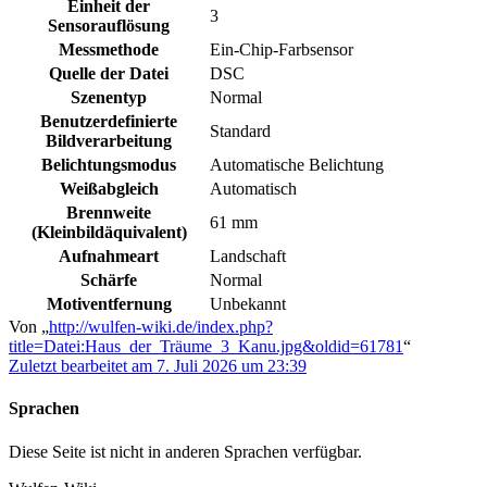
Einheit der
3
Sensorauflösung
Messmethode
Ein-Chip-Farbsensor
Quelle der Datei
DSC
Szenentyp
Normal
Benutzerdefinierte
Standard
Bildverarbeitung
Belichtungsmodus
Automatische Belichtung
Weißabgleich
Automatisch
Brennweite
61 mm
(Kleinbildäquivalent)
Aufnahmeart
Landschaft
Schärfe
Normal
Motiventfernung
Unbekannt
Von „
http://wulfen-wiki.de/index.php?
title=Datei:Haus_der_Träume_3_Kanu.jpg&oldid=61781
“
Zuletzt bearbeitet am 7. Juli 2026 um 23:39
Sprachen
Diese Seite ist nicht in anderen Sprachen verfügbar.