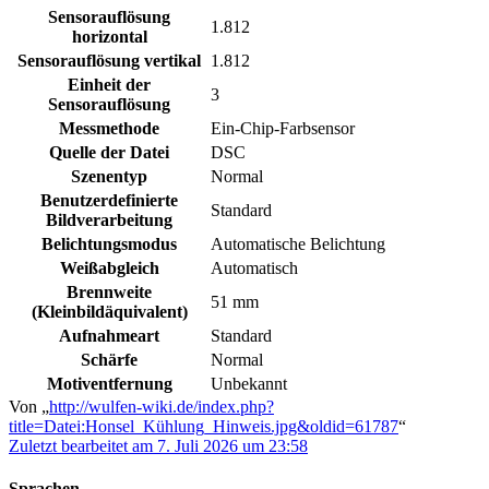
Sensorauflösung
1.812
horizontal
Sensorauflösung vertikal
1.812
Einheit der
3
Sensorauflösung
Messmethode
Ein-Chip-Farbsensor
Quelle der Datei
DSC
Szenentyp
Normal
Benutzerdefinierte
Standard
Bildverarbeitung
Belichtungsmodus
Automatische Belichtung
Weißabgleich
Automatisch
Brennweite
51 mm
(Kleinbildäquivalent)
Aufnahmeart
Standard
Schärfe
Normal
Motiventfernung
Unbekannt
Von „
http://wulfen-wiki.de/index.php?
title=Datei:Honsel_Kühlung_Hinweis.jpg&oldid=61787
“
Zuletzt bearbeitet am 7. Juli 2026 um 23:58
Sprachen