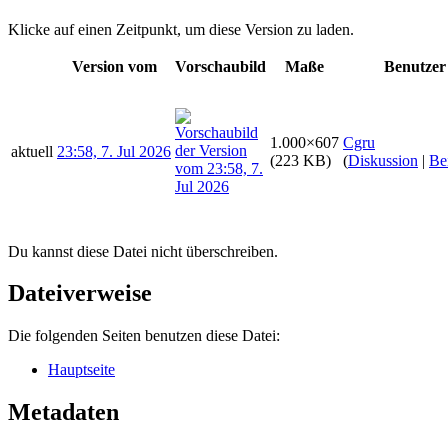
Klicke auf einen Zeitpunkt, um diese Version zu laden.
Version vom
Vorschaubild
Maße
Benutzer
1.000×607
Cgru
aktuell
23:58, 7. Jul 2026
(223 KB)
(
Diskussion
|
Be
Du kannst diese Datei nicht überschreiben.
Dateiverweise
Die folgenden Seiten benutzen diese Datei:
Hauptseite
Metadaten