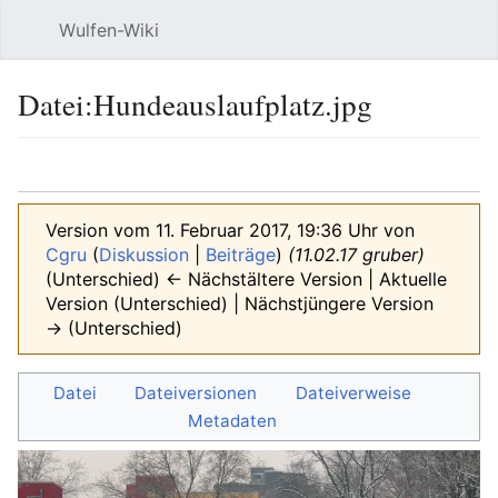
Wulfen-Wiki
Suche
Be
Datei
:
Hundeauslaufplatz.jpg
Sprache
beobacht
Quel
Version vom 11. Februar 2017, 19:36 Uhr von
Cgru
(
Diskussion
|
Beiträge
)
(11.02.17 gruber)
(Unterschied) ← Nächstältere Version | Aktuelle
Version (Unterschied) | Nächstjüngere Version
→ (Unterschied)
Datei
Dateiversionen
Dateiverweise
Metadaten