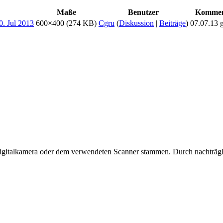
Maße
Benutzer
Kommen
600×400
(274 KB)
Cgru
(
Diskussion
|
Beiträge
)
07.07.13 
 Digitalkamera oder dem verwendeten Scanner stammen. Durch nachträgli