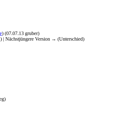
e
)
(07.07.13 gruber)
d) | Nächstjüngere Version → (Unterschied)
eg
)