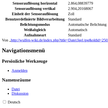
Sensorauflösung horizontal
2.864,08839779
Sensorauflösung vertikal
2.904,20168067
Einheit der Sensorauflösung
Zoll
Benutzerdefinierte Bildverarbeitung
Standard
Belichtungsmodus
Automatische Belichtung
Weißabgleich
Automatisch
Aufnahmeart
Standard
Von „
http://wulfen-wiki.de/index.php?title=Datei:Igel.jpg&oldid=25
Navigationsmenü
Persönliche Werkzeuge
Anmelden
Namensräume
Datei
Diskussion
Deutsch