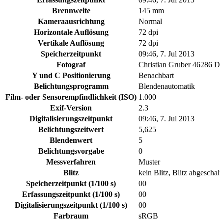
Brennweite
145 mm
Kameraausrichtung
Normal
Horizontale Auflösung
72 dpi
Vertikale Auflösung
72 dpi
Speicherzeitpunkt
09:46, 7. Jul 2013
Fotograf
Christian Gruber 46286 
Y und C Positionierung
Benachbart
Belichtungsprogramm
Blendenautomatik
Film- oder Sensorempfindlichkeit (ISO)
1.000
Exif-Version
2.3
Digitalisierungszeitpunkt
09:46, 7. Jul 2013
Belichtungszeitwert
5,625
Blendenwert
5
Belichtungsvorgabe
0
Messverfahren
Muster
Blitz
kein Blitz, Blitz abgeschal
Speicherzeitpunkt (1/100 s)
00
Erfassungszeitpunkt (1/100 s)
00
Digitalisierungszeitpunkt (1/100 s)
00
Farbraum
sRGB