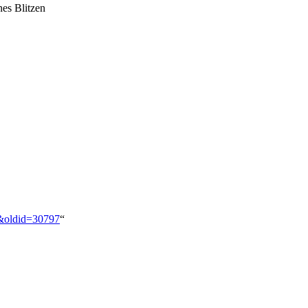
nes Blitzen
pg&oldid=30797
“