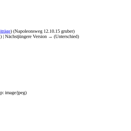
iträge
)
(Napoleonsweg 12.10.15 gruber)
d) | Nächstjüngere Version → (Unterschied)
yp:
image/jpeg
)