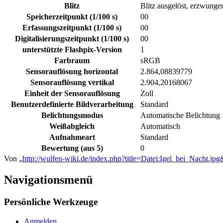
Blitz
Blitz ausgelöst, erzwunge
Speicherzeitpunkt (1/100 s)
00
Erfassungszeitpunkt (1/100 s)
00
Digitalisierungszeitpunkt (1/100 s)
00
unterstützte Flashpix-Version
1
Farbraum
sRGB
Sensorauflösung horizontal
2.864,08839779
Sensorauflösung vertikal
2.904,20168067
Einheit der Sensorauflösung
Zoll
Benutzerdefinierte Bildverarbeitung
Standard
Belichtungsmodus
Automatische Belichtung
Weißabgleich
Automatisch
Aufnahmeart
Standard
Bewertung (aus 5)
0
Von „
http://wulfen-wiki.de/index.php?title=Datei:Igel_bei_Nacht.j
Navigationsmenü
Persönliche Werkzeuge
Anmelden