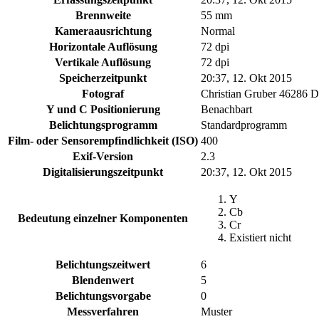
Brennweite
55 mm
Kameraausrichtung
Normal
Horizontale Auflösung
72 dpi
Vertikale Auflösung
72 dpi
Speicherzeitpunkt
20:37, 12. Okt 2015
Fotograf
Christian Gruber 46286 
Y und C Positionierung
Benachbart
Belichtungsprogramm
Standardprogramm
Film- oder Sensorempfindlichkeit (ISO)
400
Exif-Version
2.3
Digitalisierungszeitpunkt
20:37, 12. Okt 2015
Y
Cb
Bedeutung einzelner Komponenten
Cr
Existiert nicht
Belichtungszeitwert
6
Blendenwert
5
Belichtungsvorgabe
0
Messverfahren
Muster