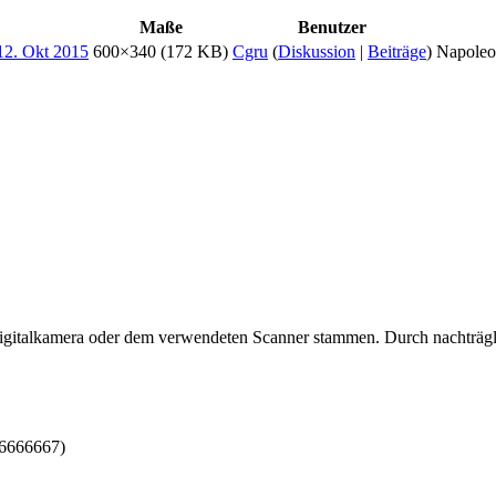
Maße
Benutzer
600×340
(172 KB)
Cgru
(
Diskussion
|
Beiträge
)
Napoleo
 Digitalkamera oder dem verwendeten Scanner stammen. Durch nachträgli
66666667)