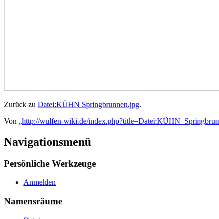
Zurück zu
Datei:KÜHN Springbrunnen.jpg
.
Von „
http://wulfen-wiki.de/index.php?title=Datei:KÜHN_Springbrun
Navigationsmenü
Persönliche Werkzeuge
Anmelden
Namensräume