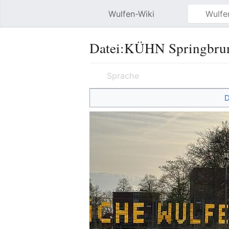
Wulfen-Wiki
Datei
:
KÜHN Springbrun
Sprache
D