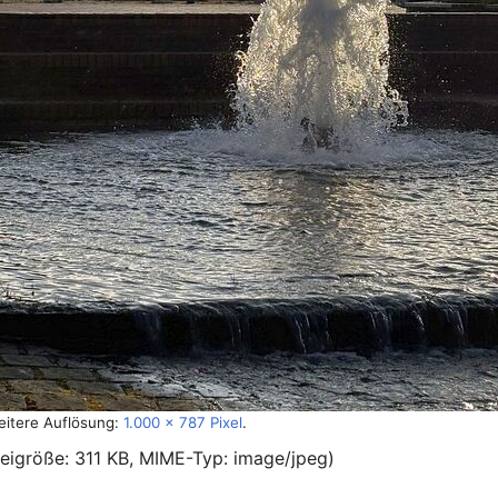
eitere Auflösung:
1.000 × 787 Pixel
.
teigröße: 311 KB, MIME-Typ:
image/jpeg
)