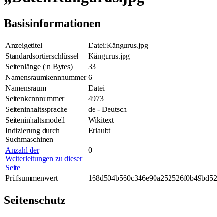
Basisinformationen
Anzeigetitel
Datei:Kängurus.jpg
Standardsortierschlüssel
Kängurus.jpg
Seitenlänge (in Bytes)
33
Namensraumkennnummer
6
Namensraum
Datei
Seitenkennnummer
4973
Seiteninhaltssprache
de - Deutsch
Seiteninhaltsmodell
Wikitext
Indizierung durch
Erlaubt
Suchmaschinen
Anzahl der
0
Weiterleitungen zu dieser
Seite
Prüfsummenwert
168d504b560c346e90a252526f0b49bd5
Seitenschutz