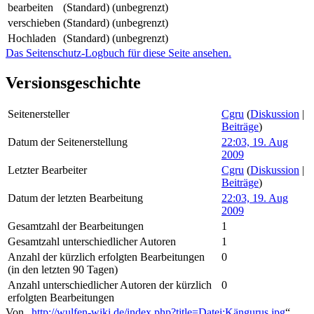
bearbeiten
(Standard) (unbegrenzt)
verschieben
(Standard) (unbegrenzt)
Hochladen
(Standard) (unbegrenzt)
Das Seitenschutz-Logbuch für diese Seite ansehen.
Versionsgeschichte
Seitenersteller
Cgru
(
Diskussion
|
Beiträge
)
Datum der Seitenerstellung
22:03, 19. Aug
2009
Letzter Bearbeiter
Cgru
(
Diskussion
|
Beiträge
)
Datum der letzten Bearbeitung
22:03, 19. Aug
2009
Gesamtzahl der Bearbeitungen
1
Gesamtzahl unterschiedlicher Autoren
1
Anzahl der kürzlich erfolgten Bearbeitungen
0
(in den letzten 90 Tagen)
Anzahl unterschiedlicher Autoren der kürzlich
0
erfolgten Bearbeitungen
Von „
http://wulfen-wiki.de/index.php?title=Datei:Kängurus.jpg
“