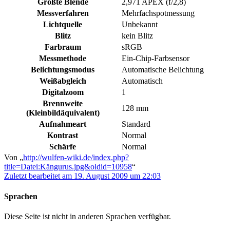
Größte Blende
2,971 APEX (f/2,8)
Messverfahren
Mehrfachspotmessung
Lichtquelle
Unbekannt
Blitz
kein Blitz
Farbraum
sRGB
Messmethode
Ein-Chip-Farbsensor
Belichtungsmodus
Automatische Belichtung
Weißabgleich
Automatisch
Digitalzoom
1
Brennweite
128 mm
(Kleinbildäquivalent)
Aufnahmeart
Standard
Kontrast
Normal
Schärfe
Normal
Von „
http://wulfen-wiki.de/index.php?
title=Datei:Kängurus.jpg&oldid=10958
“
Zuletzt bearbeitet am 19. August 2009 um 22:03
Sprachen
Diese Seite ist nicht in anderen Sprachen verfügbar.