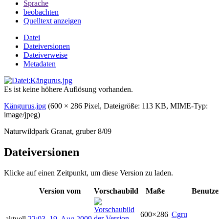
Sprache
beobachten
Quelltext anzeigen
Datei
Dateiversionen
Dateiverweise
Metadaten
Es ist keine höhere Auflösung vorhanden.
Kängurus.jpg
‎
(600 × 286 Pixel, Dateigröße: 113 KB, MIME-Typ:
image/jpeg
)
Naturwildpark Granat, gruber 8/09
Dateiversionen
Klicke auf einen Zeitpunkt, um diese Version zu laden.
Version vom
Vorschaubild
Maße
Benutze
600×286
Cgru
aktuell
22:03, 19. Aug 2009