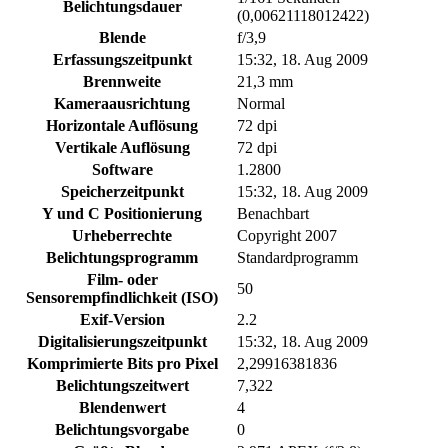
Belichtungsdauer
(0,00621118012422)
Blende
f/3,9
Erfassungszeitpunkt
15:32, 18. Aug 2009
Brennweite
21,3 mm
Kameraausrichtung
Normal
Horizontale Auflösung
72 dpi
Vertikale Auflösung
72 dpi
Software
1.2800
Speicherzeitpunkt
15:32, 18. Aug 2009
Y und C Positionierung
Benachbart
Urheberrechte
Copyright 2007
Belichtungsprogramm
Standardprogramm
Film- oder
50
Sensorempfindlichkeit (ISO)
Exif-Version
2.2
Digitalisierungszeitpunkt
15:32, 18. Aug 2009
Komprimierte Bits pro Pixel
2,29916381836
Belichtungszeitwert
7,322
Blendenwert
4
Belichtungsvorgabe
0