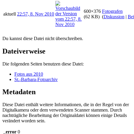
600×376
Fotografen
aktuell
22:57, 8. Nov 2010
(62 KB)
(
Diskussion
|
Bei
Du kannst diese Datei nicht überschreiben.
Dateiverweise
Die folgenden Seiten benutzen diese Datei:
Fotos aus 2010
St.-Barbara-Fotoarchiv
Metadaten
Diese Datei enthält weitere Informationen, die in der Regel von der
Digitalkamera oder dem verwendeten Scanner stammen. Durch
nachträgliche Bearbeitung der Originaldatei können einige Details
verändert worden sein.
_error
0