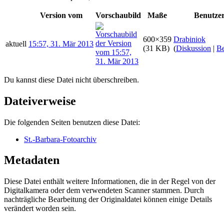
Version vom
Vorschaubild
Maße
Benutze
600×359
Drabiniok
aktuell
15:57, 31. Mär 2013
(31 KB)
(
Diskussion
|
Be
Du kannst diese Datei nicht überschreiben.
Dateiverweise
Die folgenden Seiten benutzen diese Datei:
St.-Barbara-Fotoarchiv
Metadaten
Diese Datei enthält weitere Informationen, die in der Regel von der
Digitalkamera oder dem verwendeten Scanner stammen. Durch
nachträgliche Bearbeitung der Originaldatei können einige Details
verändert worden sein.