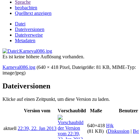
Sprache
beobachten
Quelltext anzeigen
Datei
Dateiversionen
Dateiverweise
Metadaten
Es ist keine höhere Auflösung vorhanden.
Karneval086.jpg
‎
(640 × 418 Pixel, Dateigröße: 81 KB, MIME-Typ:
image/jpeg
)
Dateiversionen
Klicke auf einen Zeitpunkt, um diese Version zu laden.
Version vom
Vorschaubild
Maße
Benutzer
640×418
Hjk
aktuell
22:39, 22. Jan 2013
(81 KB)
(
Diskussion
|
Bei