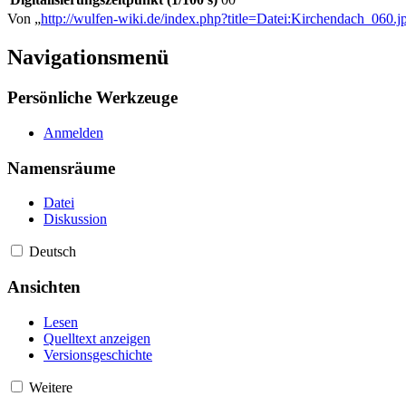
Von „
http://wulfen-wiki.de/index.php?title=Datei:Kirchendach_060
Navigationsmenü
Persönliche Werkzeuge
Anmelden
Namensräume
Datei
Diskussion
Deutsch
Ansichten
Lesen
Quelltext anzeigen
Versionsgeschichte
Weitere