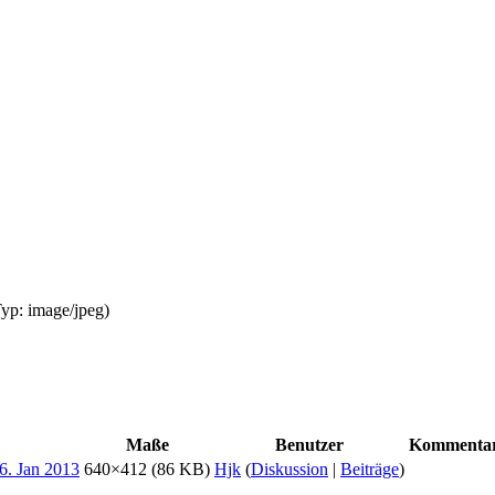
Typ:
image/jpeg
)
Maße
Benutzer
Kommenta
640×412
(86 KB)
Hjk
(
Diskussion
|
Beiträge
)