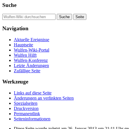
Suche
Navigation
Aktuelle Ereignisse
Hauptseite
Wulfen-Wiki-Portal
Wulfen Hilft
Wulfen-Konferenz
Letzte Änderungen
Zufällige Seite
Werkzeuge
Links auf diese Seite
Änderungen an verlinkten Seiten
Spezialseiten
Druckversion
Permanentlink
Seiten­­informationen
Diese Seite wurde zuletzt am 26. Januar 2013 um 21:11 Uhr ge