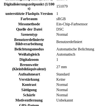
Digitalisierungszeitpunkt (1/100
151079
s)
unterstützte Flashpix-Version
1
Farbraum
sRGB
Messmethode
Ein-Chip-Farbsensor
Quelle der Datei
DSC
Szenentyp
Normal
Benutzerdefinierte
Benutzerdefiniert
Bildverarbeitung
Belichtungsmodus
Automatische Belichtung
Weißabgleich
Automatisch
Digitalzoom
1
Brennweite
27 mm
(Kleinbildäquivalent)
Aufnahmeart
Standard
Verstärkung
Keine
Kontrast
Normal
Sättigung
Normal
Schärfe
Normal
Motiventfernung
Unbekannt
GPS-Datum