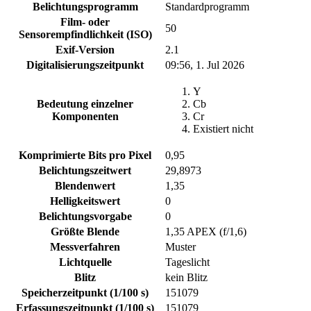
Belichtungsprogramm
Standardprogramm
Film- oder
50
Sensorempfindlichkeit (ISO)
Exif-Version
2.1
Digitalisierungszeitpunkt
09:56, 1. Jul 2026
Y
Bedeutung einzelner
Cb
Komponenten
Cr
Existiert nicht
Komprimierte Bits pro Pixel
0,95
Belichtungszeitwert
29,8973
Blendenwert
1,35
Helligkeitswert
0
Belichtungsvorgabe
0
Größte Blende
1,35 APEX (f/1,6)
Messverfahren
Muster
Lichtquelle
Tageslicht
Blitz
kein Blitz
Speicherzeitpunkt (1/100 s)
151079
Erfassungszeitpunkt (1/100 s)
151079