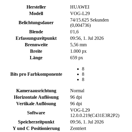
Hersteller
HUAWEI
Modell
VOG-L29
74/15.625 Sekunden
Belichtungsdauer
(0,004736)
Blende
f/1,6
Erfassungszeitpunkt
09:56, 1. Jul 2026
Brennweite
5,56 mm
Breite
1.000 px
Länge
659 px
8
Bits pro Farbkomponente
8
8
Kameraausrichtung
Normal
Horizontale Auflösung
96 dpi
Vertikale Auflösung
96 dpi
VOG-L29
Software
12.0.0.219(C431E3R2P2)
Speicherzeitpunkt
09:56, 1. Jul 2026
Y und C Positionierung
Zentriert