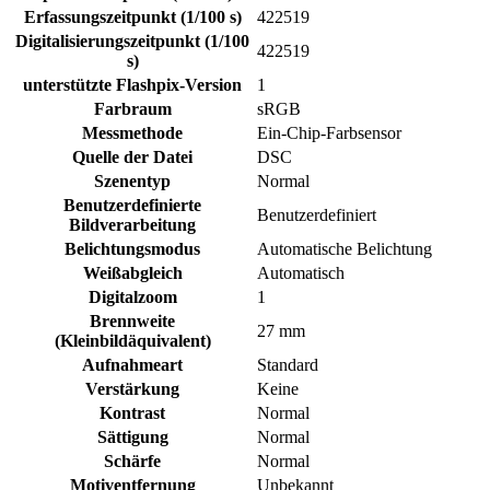
Erfassungszeitpunkt (1/100 s)
422519
Digitalisierungszeitpunkt (1/100
422519
s)
unterstützte Flashpix-Version
1
Farbraum
sRGB
Messmethode
Ein-Chip-Farbsensor
Quelle der Datei
DSC
Szenentyp
Normal
Benutzerdefinierte
Benutzerdefiniert
Bildverarbeitung
Belichtungsmodus
Automatische Belichtung
Weißabgleich
Automatisch
Digitalzoom
1
Brennweite
27 mm
(Kleinbildäquivalent)
Aufnahmeart
Standard
Verstärkung
Keine
Kontrast
Normal
Sättigung
Normal
Schärfe
Normal
Motiventfernung
Unbekannt