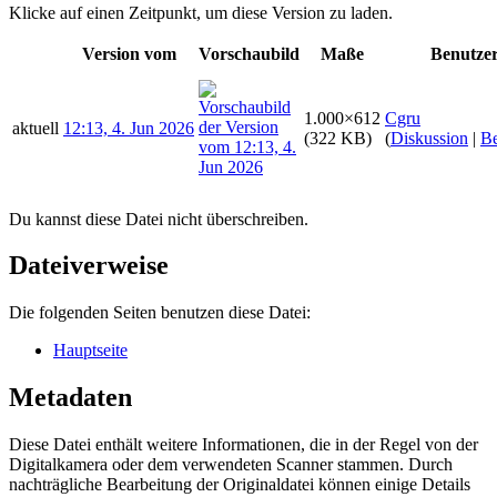
Klicke auf einen Zeitpunkt, um diese Version zu laden.
Version vom
Vorschaubild
Maße
Benutze
1.000×612
Cgru
aktuell
12:13, 4. Jun 2026
(322 KB)
(
Diskussion
|
Be
Du kannst diese Datei nicht überschreiben.
Dateiverweise
Die folgenden Seiten benutzen diese Datei:
Hauptseite
Metadaten
Diese Datei enthält weitere Informationen, die in der Regel von der
Digitalkamera oder dem verwendeten Scanner stammen. Durch
nachträgliche Bearbeitung der Originaldatei können einige Details