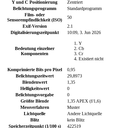
Y und C Positionierung
Zentriert
Belichtungsprogramm
Standardprogramm
Film- oder
50
Sensorempfindlichkeit (ISO)
Exif-Version
2.1
Digitalisierungszeitpunkt
10:09, 3. Jun 2026
Y
Bedeutung einzelner
Cb
Komponenten
Cr
Existiert nicht
Komprimierte Bits pro Pixel
0,95
Belichtungszeitwert
29,8973
Blendenwert
1,35
Helligkeitswert
0
Belichtungsvorgabe
0
Größte Blende
1,35 APEX (f/1,6)
Messverfahren
Muster
Lichtquelle
Andere Lichtquelle
Blitz
kein Blitz
Speicherzeitpunkt (1/100 s)
422519