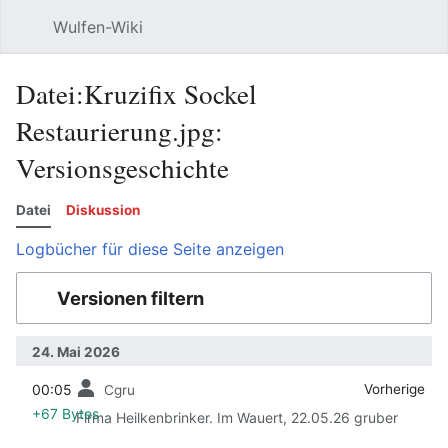
Wulfen-Wiki
Suche
Be
Datei:Kruzifix Sockel
Restaurierung.jpg:
Versionsgeschichte
Datei
Diskussion
Logbücher für diese Seite anzeigen
Versionen filtern
24. Mai 2026
00:05
‎
‎
Vorherige
Cgru
+67 Bytes
Firma Heilkenbrinker. Im Wauert, 22.05.26 gruber