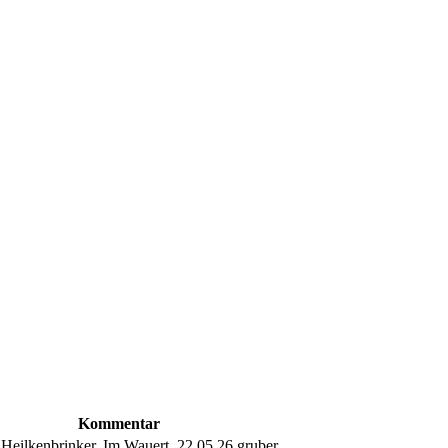
Kommentar
Heilkenbrinker. Im Wauert, 22.05.26 gruber