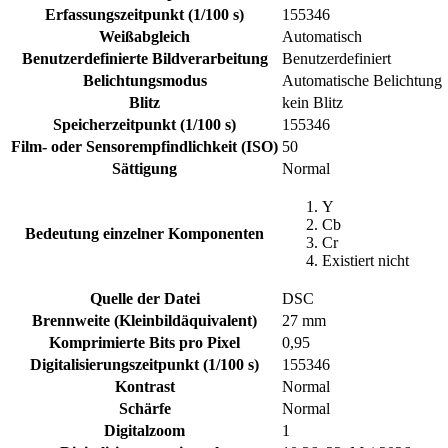
Erfassungszeitpunkt (1/100 s)
155346
Weißabgleich
Automatisch
Benutzerdefinierte Bildverarbeitung
Benutzerdefiniert
Belichtungsmodus
Automatische Belichtung
Blitz
kein Blitz
Speicherzeitpunkt (1/100 s)
155346
Film- oder Sensorempfindlichkeit (ISO)
50
Sättigung
Normal
Y
Cb
Bedeutung einzelner Komponenten
Cr
Existiert nicht
Quelle der Datei
DSC
Brennweite (Kleinbildäquivalent)
27 mm
Komprimierte Bits pro Pixel
0,95
Digitalisierungszeitpunkt (1/100 s)
155346
Kontrast
Normal
Schärfe
Normal
Digitalzoom
1