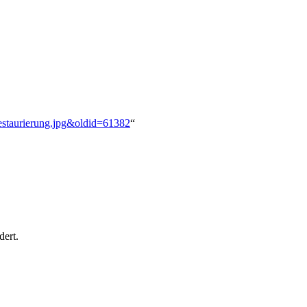
Restaurierung.jpg&oldid=61382
“
dert.