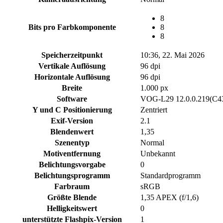
8
Bits pro Farbkomponente
8
8
Speicherzeitpunkt
10:36, 22. Mai 2026
Vertikale Auflösung
96 dpi
Horizontale Auflösung
96 dpi
Breite
1.000 px
Software
VOG-L29 12.0.0.219(C
Y und C Positionierung
Zentriert
Exif-Version
2.1
Blendenwert
1,35
Szenentyp
Normal
Motiventfernung
Unbekannt
Belichtungsvorgabe
0
Belichtungsprogramm
Standardprogramm
Farbraum
sRGB
Größte Blende
1,35 APEX (f/1,6)
Helligkeitswert
0
unterstützte Flashpix-Version
1