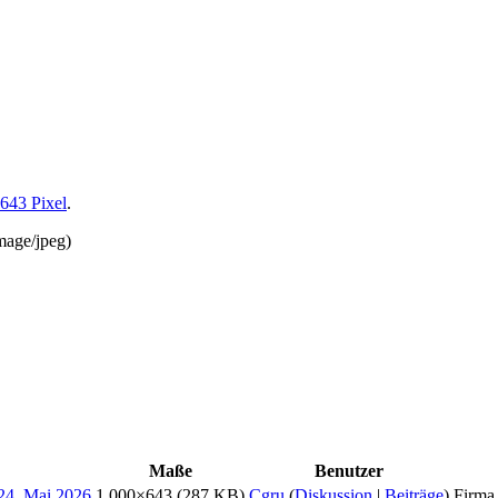
 643 Pixel
.
mage/jpeg
)
Maße
Benutzer
1.000×643
(287 KB)
Cgru
(
Diskussion
|
Beiträge
)
Firma 