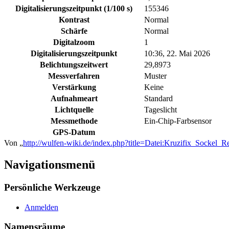
Digitalisierungszeitpunkt (1/100 s)
155346
Kontrast
Normal
Schärfe
Normal
Digitalzoom
1
Digitalisierungszeitpunkt
10:36, 22. Mai 2026
Belichtungszeitwert
29,8973
Messverfahren
Muster
Verstärkung
Keine
Aufnahmeart
Standard
Lichtquelle
Tageslicht
Messmethode
Ein-Chip-Farbsensor
GPS-Datum
Von „
http://wulfen-wiki.de/index.php?title=Datei:Kruzifix_Sockel_
Navigationsmenü
Persönliche Werkzeuge
Anmelden
Namensräume