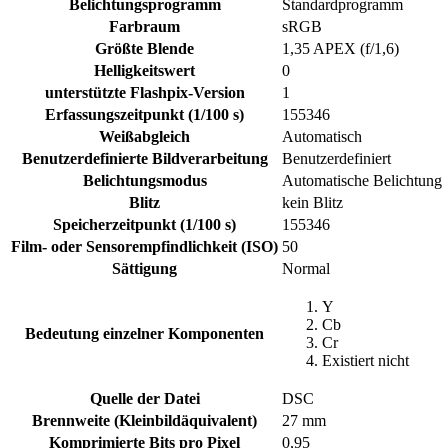
Belichtungsprogramm
Standardprogramm
Farbraum
sRGB
Größte Blende
1,35 APEX (f/1,6)
Helligkeitswert
0
unterstützte Flashpix-Version
1
Erfassungszeitpunkt (1/100 s)
155346
Weißabgleich
Automatisch
Benutzerdefinierte Bildverarbeitung
Benutzerdefiniert
Belichtungsmodus
Automatische Belichtung
Blitz
kein Blitz
Speicherzeitpunkt (1/100 s)
155346
Film- oder Sensorempfindlichkeit (ISO)
50
Sättigung
Normal
Y
Cb
Bedeutung einzelner Komponenten
Cr
Existiert nicht
Quelle der Datei
DSC
Brennweite (Kleinbildäquivalent)
27 mm
Komprimierte Bits pro Pixel
0,95