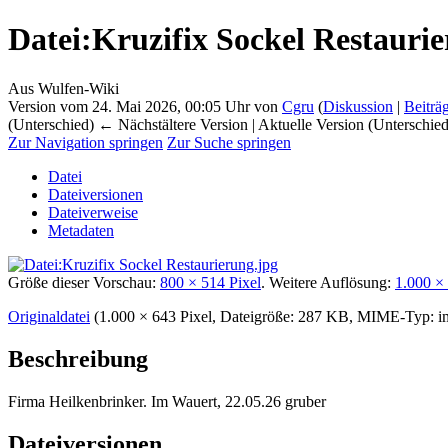
Datei
:
Kruzifix Sockel Restauri
Aus Wulfen-Wiki
Version vom 24. Mai 2026, 00:05 Uhr von
Cgru
(
Diskussion
|
Beiträ
(Unterschied) ← Nächstältere Version | Aktuelle Version (Unterschie
Zur Navigation springen
Zur Suche springen
Datei
Dateiversionen
Dateiverweise
Metadaten
Größe dieser Vorschau:
800 × 514 Pixel
.
Weitere Auflösung:
1.000 ×
Originaldatei
‎
(1.000 × 643 Pixel, Dateigröße: 287 KB, MIME-Typ:
i
Beschreibung
Firma Heilkenbrinker. Im Wauert, 22.05.26 gruber
Dateiversionen