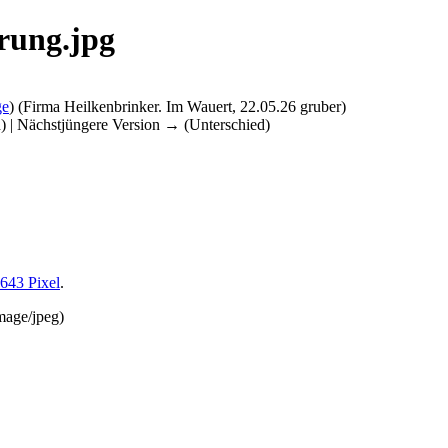
erung.jpg
ge
)
(Firma Heilkenbrinker. Im Wauert, 22.05.26 gruber)
d) | Nächstjüngere Version → (Unterschied)
 643 Pixel
.
mage/jpeg
)