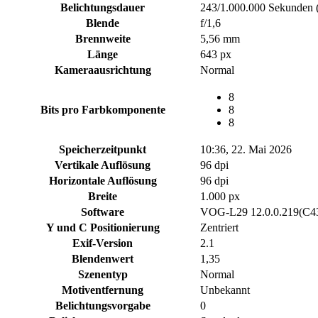
Belichtungsdauer
243/1.000.000 Sekunden 
Blende
f/1,6
Brennweite
5,56 mm
Länge
643 px
Kameraausrichtung
Normal
8
Bits pro Farbkomponente
8
8
Speicherzeitpunkt
10:36, 22. Mai 2026
Vertikale Auflösung
96 dpi
Horizontale Auflösung
96 dpi
Breite
1.000 px
Software
VOG-L29 12.0.0.219(C
Y und C Positionierung
Zentriert
Exif-Version
2.1
Blendenwert
1,35
Szenentyp
Normal
Motiventfernung
Unbekannt
Belichtungsvorgabe
0