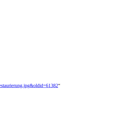
Restaurierung.jpg&oldid=61382
“