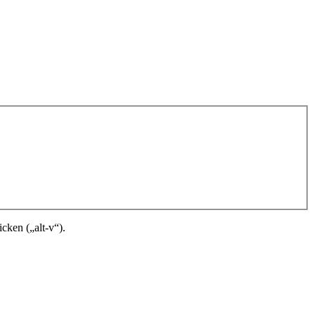
cken („alt-v“).