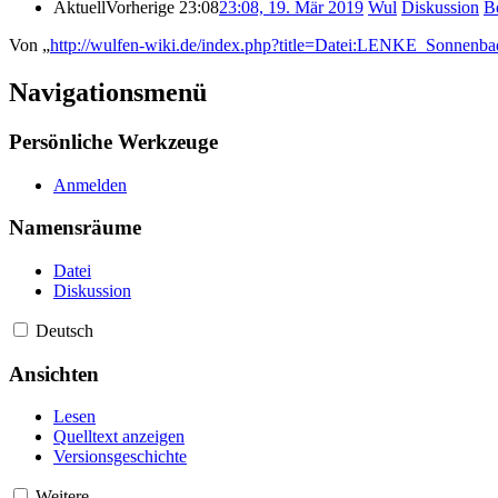
Aktuell
Vorherige
23:08
23:08, 19. Mär 2019
‎
Wul
Diskussion
B
Von „
http://wulfen-wiki.de/index.php?title=Datei:LENKE_Sonnenb
Navigationsmenü
Persönliche Werkzeuge
Anmelden
Namensräume
Datei
Diskussion
Deutsch
Ansichten
Lesen
Quelltext anzeigen
Versionsgeschichte
Weitere