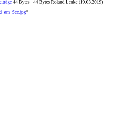
eiträge
‎
44 Bytes
+44 Bytes
‎
Roland Lenke (19.03.2019)
ad_am_See.jpg
“