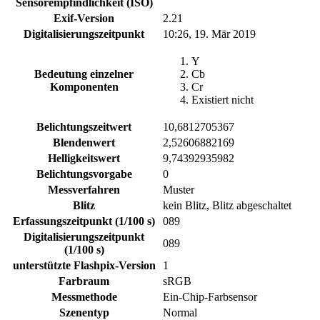
Sensorempfindlichkeit (ISO)
Exif-Version
2.21
Digitalisierungszeitpunkt
10:26, 19. Mär 2019
Y
Bedeutung einzelner
Cb
Komponenten
Cr
Existiert nicht
Belichtungszeitwert
10,6812705367
Blendenwert
2,52606882169
Helligkeitswert
9,74392935982
Belichtungsvorgabe
0
Messverfahren
Muster
Blitz
kein Blitz, Blitz abgeschaltet
Erfassungszeitpunkt (1/100 s)
089
Digitalisierungszeitpunkt
089
(1/100 s)
unterstützte Flashpix-Version
1
Farbraum
sRGB
Messmethode
Ein-Chip-Farbsensor
Szenentyp
Normal