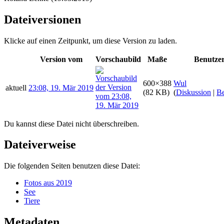
Dateiversionen
Klicke auf einen Zeitpunkt, um diese Version zu laden.
Version vom
Vorschaubild
Maße
Benutze
600×388
Wul
aktuell
23:08, 19. Mär 2019
(82 KB)
(
Diskussion
|
Be
Du kannst diese Datei nicht überschreiben.
Dateiverweise
Die folgenden Seiten benutzen diese Datei:
Fotos aus 2019
See
Tiere
Metadaten