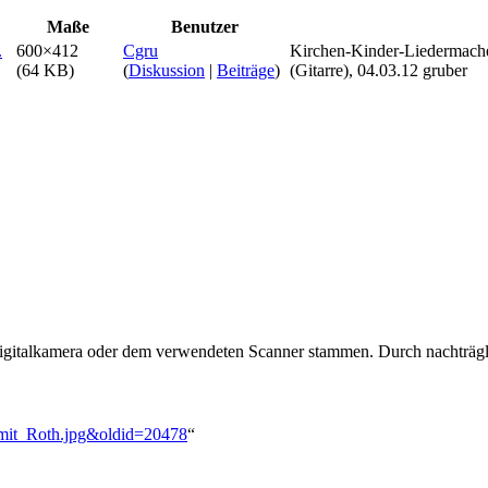
Maße
Benutzer
600×412
Cgru
Kirchen-Kinder-Liedermacher
(64 KB)
(
Diskussion
|
Beiträge
)
(Gitarre), 04.03.12 gruber
 Digitalkamera oder dem verwendeten Scanner stammen. Durch nachträgli
st_mit_Roth.jpg&oldid=20478
“