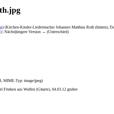
th.jpg
ge
)
(Kirchen-Kinder-Liedermacher Johannes Matthias Roth (hinten), Dan
d) | Nächstjüngere Version → (Unterschied)
 KB, MIME-Typ:
image/jpeg
)
l Frinken aus Wulfen (Gitarre), 04.03.12 gruber