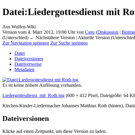
Datei
:
Liedergottesdienst mit Ro
Aus Wulfen-Wiki
Version vom 4. März 2012, 19:00 Uhr von
Cgru
(
Diskussion
|
Beiträ
(Unterschied) ← Nächstältere Version | Aktuelle Version (Unterschie
Zur Navigation springen
Zur Suche springen
Datei
Dateiversionen
Dateiverweise
Metadaten
Es ist keine höhere Auflösung vorhanden.
Liedergottesdienst_mit_Roth.jpg
‎
(600 × 412 Pixel, Dateigröße: 64
Kirchen-Kinder-Liedermacher Johannes Matthias Roth (hinten), Danie
Dateiversionen
Klicke auf einen Zeitpunkt, um diese Version zu laden.