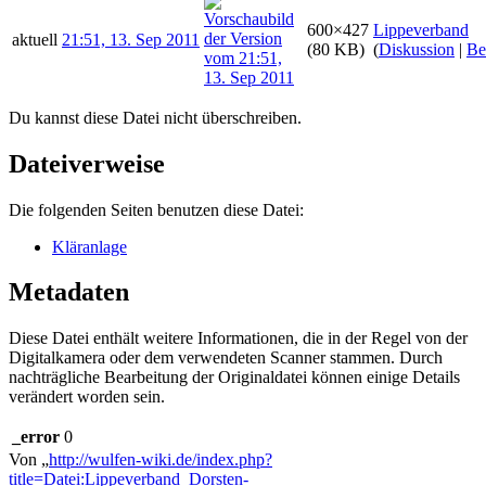
600×427
Lippeverband
aktuell
21:51, 13. Sep 2011
(80 KB)
(
Diskussion
|
Be
Du kannst diese Datei nicht überschreiben.
Dateiverweise
Die folgenden Seiten benutzen diese Datei:
Kläranlage
Metadaten
Diese Datei enthält weitere Informationen, die in der Regel von der
Digitalkamera oder dem verwendeten Scanner stammen. Durch
nachträgliche Bearbeitung der Originaldatei können einige Details
verändert worden sein.
_error
0
Von „
http://wulfen-wiki.de/index.php?
title=Datei:Lippeverband_Dorsten-