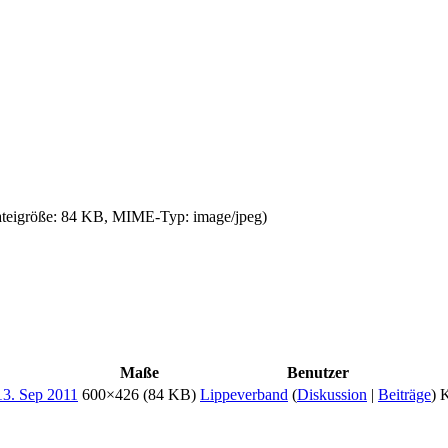
Dateigröße: 84 KB, MIME-Typ:
image/jpeg
)
Maße
Benutzer
600×426
(84 KB)
Lippeverband
(
Diskussion
|
Beiträge
)
K