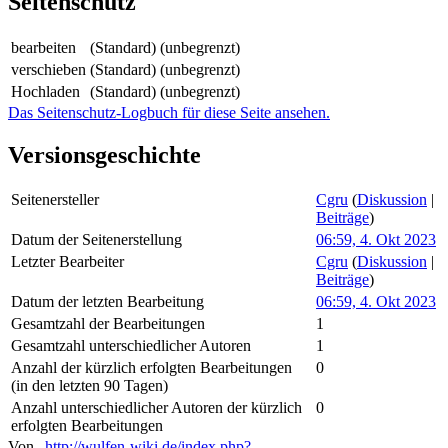
Seitenschutz
bearbeiten
(Standard) (unbegrenzt)
verschieben
(Standard) (unbegrenzt)
Hochladen
(Standard) (unbegrenzt)
Das Seitenschutz-Logbuch für diese Seite ansehen.
Versionsgeschichte
Seitenersteller
Cgru
(
Diskussion
|
Beiträge
)
Datum der Seitenerstellung
06:59, 4. Okt 2023
Letzter Bearbeiter
Cgru
(
Diskussion
|
Beiträge
)
Datum der letzten Bearbeitung
06:59, 4. Okt 2023
Gesamtzahl der Bearbeitungen
1
Gesamtzahl unterschiedlicher Autoren
1
Anzahl der kürzlich erfolgten Bearbeitungen
0
(in den letzten 90 Tagen)
Anzahl unterschiedlicher Autoren der kürzlich
0
erfolgten Bearbeitungen
Von „
http://wulfen-wiki.de/index.php?