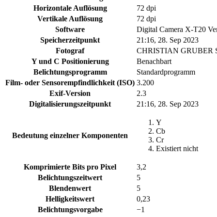
Horizontale Auflösung
72 dpi
Vertikale Auflösung
72 dpi
Software
Digital Camera X-T20 Ve
Speicherzeitpunkt
21:16, 28. Sep 2023
Fotograf
CHRISTIAN GRUBER
Y und C Positionierung
Benachbart
Belichtungsprogramm
Standardprogramm
Film- oder Sensorempfindlichkeit (ISO)
3.200
Exif-Version
2.3
Digitalisierungszeitpunkt
21:16, 28. Sep 2023
Y
Cb
Bedeutung einzelner Komponenten
Cr
Existiert nicht
Komprimierte Bits pro Pixel
3,2
Belichtungszeitwert
5
Blendenwert
5
Helligkeitswert
0,23
Belichtungsvorgabe
−1