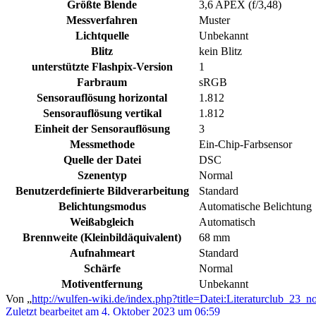
Größte Blende
3,6 APEX (f/3,48)
Messverfahren
Muster
Lichtquelle
Unbekannt
Blitz
kein Blitz
unterstützte Flashpix-Version
1
Farbraum
sRGB
Sensorauflösung horizontal
1.812
Sensorauflösung vertikal
1.812
Einheit der Sensorauflösung
3
Messmethode
Ein-Chip-Farbsensor
Quelle der Datei
DSC
Szenentyp
Normal
Benutzerdefinierte Bildverarbeitung
Standard
Belichtungsmodus
Automatische Belichtung
Weißabgleich
Automatisch
Brennweite (Kleinbildäquivalent)
68 mm
Aufnahmeart
Standard
Schärfe
Normal
Motiventfernung
Unbekannt
Von „
http://wulfen-wiki.de/index.php?title=Datei:Literaturclub_23
Zuletzt bearbeitet am 4. Oktober 2023 um 06:59