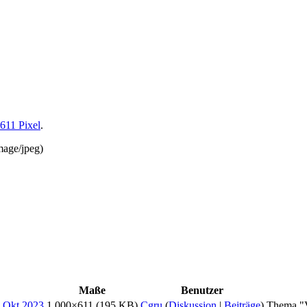
611 Pixel
.
mage/jpeg
)
Maße
Benutzer
1.000×611
(195 KB)
Cgru
(
Diskussion
|
Beiträge
)
Thema "V