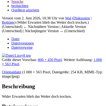
Sprache
beobachten
Quelltext anzeigen
Version vom 2. Juni 2026, 10:38 Uhr von
Wul
(
Diskussion
|
Beiträge
)
(Wider Erwarten blieb das Wetter doch trocken.)
(Unterschied) ← Nächstältere Version | Aktuelle Version
(Unterschied) | Nächstjüngere Version → (Unterschied)
Datei
Dateiversionen
Dateiverweise
Größe dieser Vorschau:
800 × 450 Pixel
.
Weitere Auflösung:
1.000
× 563 Pixel
.
Originaldatei
‎
(1.000 × 563 Pixel, Dateigröße: 254 KB, MIME-Typ:
image/jpeg
)
Beschreibung
Wider Erwarten blieb das Wetter doch trocken.