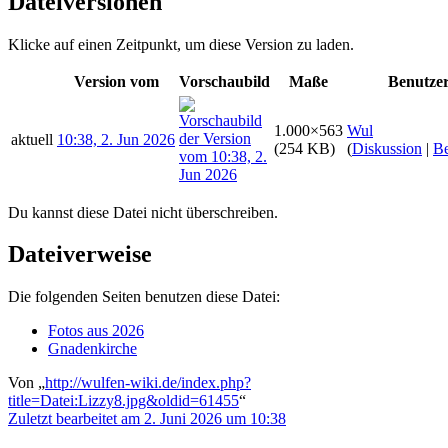
Dateiversionen
Klicke auf einen Zeitpunkt, um diese Version zu laden.
Version vom
Vorschaubild
Maße
Benutze
1.000×563
Wul
aktuell
10:38, 2. Jun 2026
(254 KB)
(
Diskussion
|
Be
Du kannst diese Datei nicht überschreiben.
Dateiverweise
Die folgenden Seiten benutzen diese Datei:
Fotos aus 2026
Gnadenkirche
Von „
http://wulfen-wiki.de/index.php?
title=Datei:Lizzy8.jpg&oldid=61455
“
Zuletzt bearbeitet am 2. Juni 2026 um 10:38