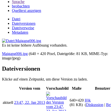
Sprache
beobachten
Quelltext anzeigen
Datei
Dateiversionen
Dateiverweise
Metadaten
Es ist keine höhere Auflösung vorhanden.
Maigang006.jpg
‎
(640 × 420 Pixel, Dateigröße: 81 KB, MIME-Typ:
image/jpeg
)
Dateiversionen
Klicke auf einen Zeitpunkt, um diese Version zu laden.
Version vom
Vorschaubild
Maße
Benutzer
640×420
Hjk
aktuell
23:47, 22. Jan 2013
(81 KB)
(
Diskussion
|
Bei