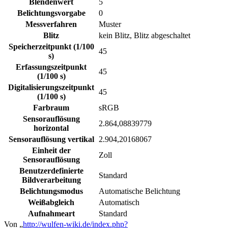
Blendenwert
5
Belichtungsvorgabe
0
Messverfahren
Muster
Blitz
kein Blitz, Blitz abgeschaltet
Speicherzeitpunkt (1/100
45
s)
Erfassungszeitpunkt
45
(1/100 s)
Digitalisierungszeitpunkt
45
(1/100 s)
Farbraum
sRGB
Sensorauflösung
2.864,08839779
horizontal
Sensorauflösung vertikal
2.904,20168067
Einheit der
Zoll
Sensorauflösung
Benutzerdefinierte
Standard
Bildverarbeitung
Belichtungsmodus
Automatische Belichtung
Weißabgleich
Automatisch
Aufnahmeart
Standard
Von „
http://wulfen-wiki.de/index.php?